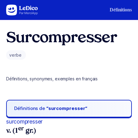
Aller au contenu
Définitions
Surcompresser
verbe
Définitions, synonymes, exemples en français
Définitions de
“surcompresser“
surcompresser
er
v. (1
gr.)