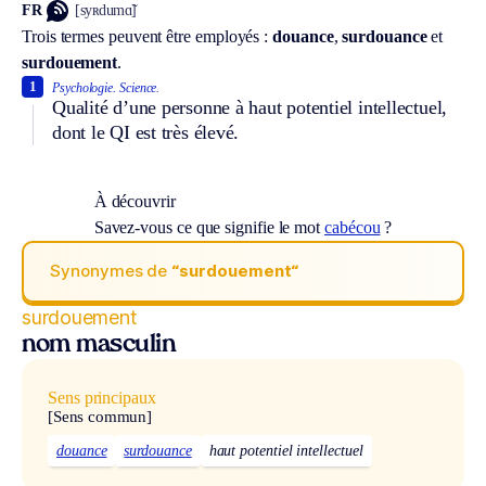
FR
[syʀdumɑ̃]
Trois termes peuvent être employés :
douance
,
surdouance
et
surdouement
.
1
Psychologie.
Science.
Qualité d’une personne à haut potentiel intellectuel,
dont le QI est très élevé.
À découvrir
Savez-vous ce que signifie le mot
cabécou
?
Synonymes de
“surdouement“
surdouement
nom masculin
Sens principaux
[Sens commun]
douance
surdouance
haut potentiel intellectuel