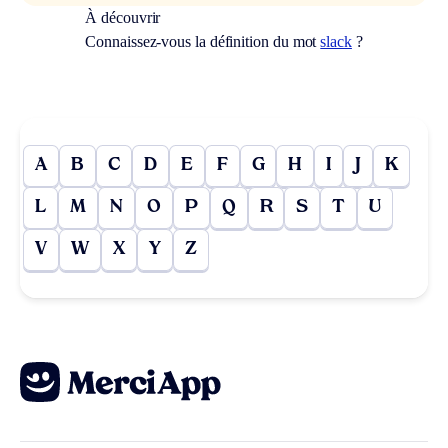
À découvrir
Connaissez-vous la définition du mot
slack
?
A
B
C
D
E
F
G
H
I
J
K
L
M
N
O
P
Q
R
S
T
U
V
W
X
Y
Z