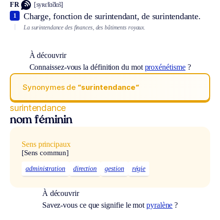
FR
[syʀɛ̃tɑ̃dɑ̃s]
Charge, fonction de surintendant, de surintendante.
1
La surintendance des finances, des bâtiments royaux.
À découvrir
Connaissez-vous la définition du mot
proxénétisme
?
Synonymes de
“surintendance“
surintendance
nom féminin
Sens principaux
[Sens commun]
administration
direction
gestion
régie
À découvrir
Savez-vous ce que signifie le mot
pyralène
?