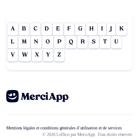
A
B
C
D
E
F
G
H
I
J
K
L
M
N
O
P
Q
R
S
T
U
V
W
X
Y
Z
Mentions légales et conditions générales d’utilisation et de services
© 2026 LeDico par MerciApp. Tous droits réservés.