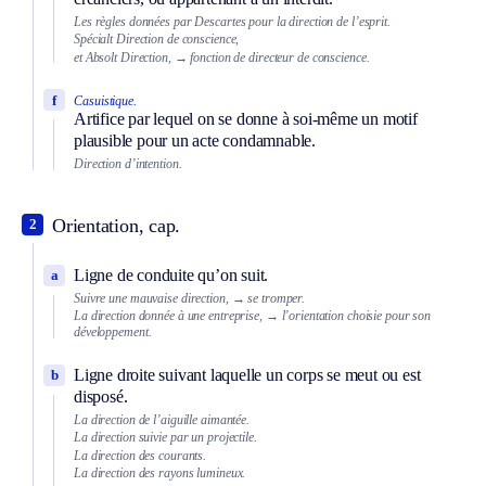
Les règles données par Descartes pour la direction de l’esprit.
Spécialt
Direction de conscience,
et
Absolt
Direction,
→ fonction de directeur de conscience.
f
Casuistique.
Artifice par lequel on se donne à soi-même un motif
plausible pour un acte condamnable.
Direction d’intention.
Orientation, cap.
2
Ligne de conduite qu’on suit.
a
Suivre une mauvaise direction,
→ se tromper.
La direction donnée à une entreprise,
→ l’orientation choisie pour son
développement.
Ligne droite suivant laquelle un corps se meut ou est
b
disposé.
La direction de l’aiguille aimantée.
La direction suivie par un projectile.
La direction des courants.
La direction des rayons lumineux.