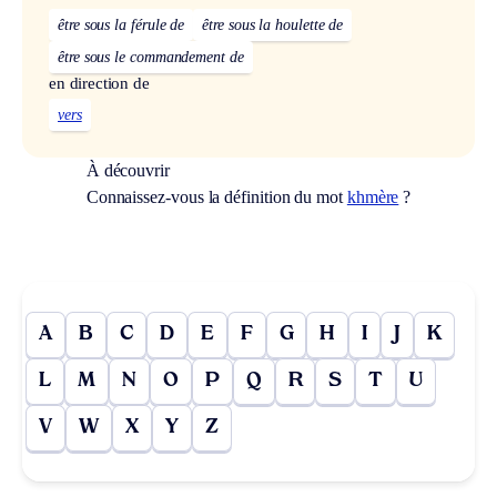
être sous la férule de
être sous la houlette de
être sous le commandement de
en direction de
vers
À découvrir
Connaissez-vous la définition du mot
khmère
?
A
B
C
D
E
F
G
H
I
J
K
L
M
N
O
P
Q
R
S
T
U
V
W
X
Y
Z