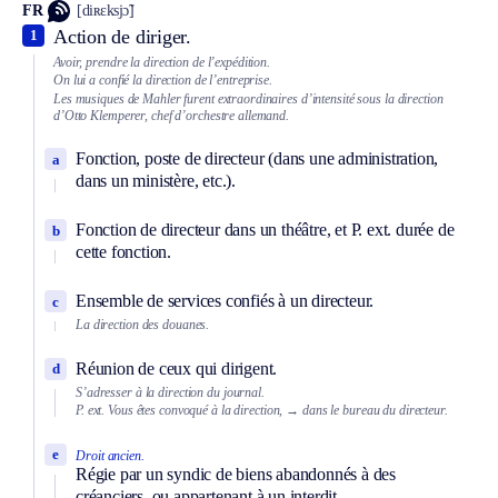
FR
[diʀɛksjɔ̃]
Action de diriger.
1
Avoir, prendre la direction de l’expédition.
On lui a confié la direction de l’entreprise.
Les musiques de Mahler furent extraordinaires d’intensité sous la direction
d’Otto Klemperer, chef d’orchestre allemand.
Fonction, poste de directeur (dans une administration,
a
dans un ministère, etc.).
Fonction de directeur dans un théâtre, et
P. ext.
durée de
b
cette fonction.
Ensemble de services confiés à un directeur.
c
La direction des douanes.
Réunion de ceux qui dirigent.
d
S’adresser à la direction du journal.
P. ext.
Vous êtes convoqué à la direction,
→ dans le bureau du directeur.
e
Droit ancien.
Régie par un syndic de biens abandonnés à des
créanciers, ou appartenant à un interdit.