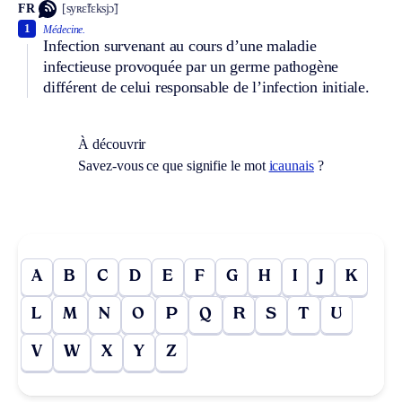
FR
[syʀɛ̃fɛksjɔ̃]
1
Médecine.
Infection survenant au cours d’une maladie
infectieuse provoquée par un germe pathogène
différent de celui responsable de l’infection initiale.
À découvrir
Savez-vous ce que signifie le mot
icaunais
?
A
B
C
D
E
F
G
H
I
J
K
L
M
N
O
P
Q
R
S
T
U
V
W
X
Y
Z