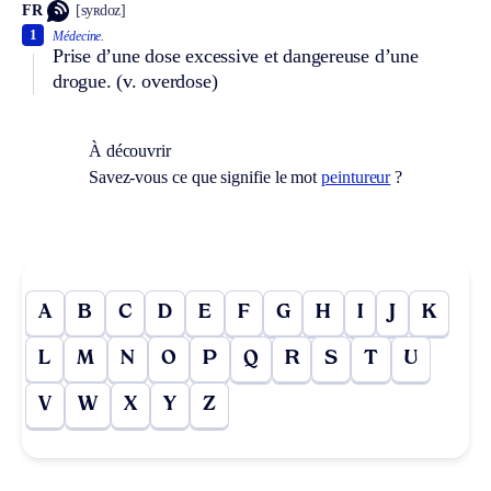
FR
[syʀdoz]
1
Médecine.
Prise d’une dose excessive et dangereuse d’une
drogue.
(v. overdose)
À découvrir
Savez-vous ce que signifie le mot
peintureur
?
A
B
C
D
E
F
G
H
I
J
K
L
M
N
O
P
Q
R
S
T
U
V
W
X
Y
Z