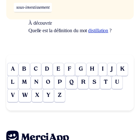
sous-investissement
À découvrir
Quelle est la définition du mot
distillation
?
A
B
C
D
E
F
G
H
I
J
K
L
M
N
O
P
Q
R
S
T
U
V
W
X
Y
Z