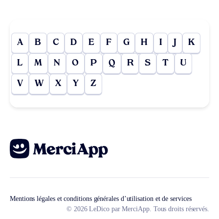
A
B
C
D
E
F
G
H
I
J
K
L
M
N
O
P
Q
R
S
T
U
V
W
X
Y
Z
Mentions légales et conditions générales d’utilisation et de services
© 2026 LeDico par MerciApp. Tous droits réservés.