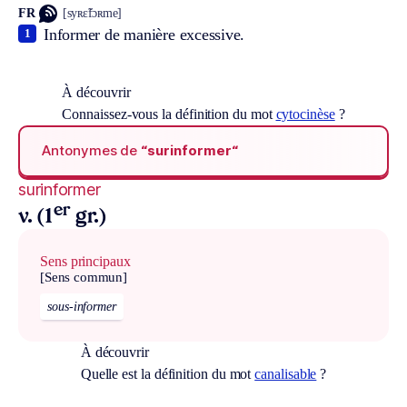
FR
[syʀɛ̃fɔʀme]
Informer de manière excessive.
1
À découvrir
Connaissez-vous la définition du mot
cytocinèse
?
Antonymes de
“surinformer“
surinformer
er
v. (1
gr.)
Sens principaux
[Sens commun]
sous-informer
À découvrir
Quelle est la définition du mot
canalisable
?