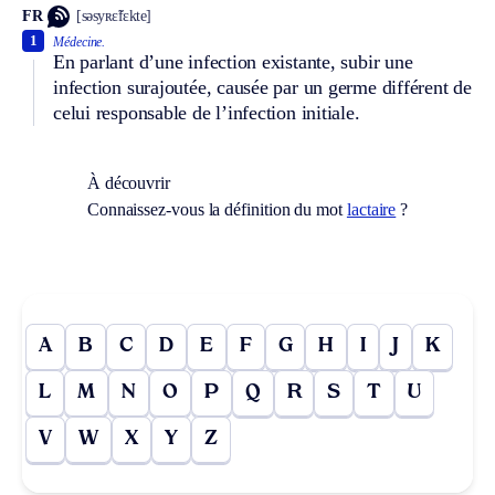
FR
[səsyʀɛ̃fɛkte]
1
Médecine.
En parlant d’une infection existante, subir une
infection surajoutée, causée par un germe différent de
celui responsable de l’infection initiale.
À découvrir
Connaissez-vous la définition du mot
lactaire
?
A
B
C
D
E
F
G
H
I
J
K
L
M
N
O
P
Q
R
S
T
U
V
W
X
Y
Z