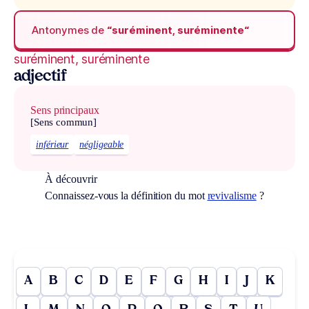
Antonymes de
“suréminent, suréminente“
suréminent, suréminente
adjectif
Sens principaux
[Sens commun]
inférieur
négligeable
À découvrir
Connaissez-vous la définition du mot
revivalisme
?
A
B
C
D
E
F
G
H
I
J
K