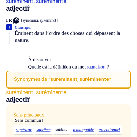
suréminent, suréminente
adjectif
FR
[syʀeminɑ̃, syʀeminɑ̃t]
1
Didactique.
Éminent dans l’ordre des choses qui dépassent la
nature.
À découvrir
Quelle est la définition du mot
saunaison
?
Synonymes de
“suréminent, suréminente“
suréminent, suréminente
adjectif
Sens principaux
[Sens commun]
supérieur
suprême
sublime
remarquable
exceptionnel