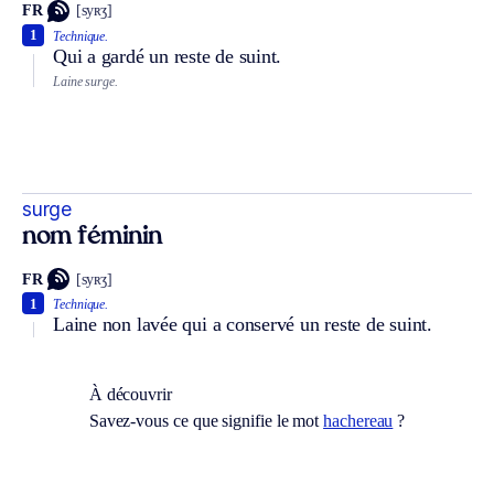
FR
[syʀʒ]
1
Technique.
Qui a gardé un reste de suint.
Laine surge.
surge
nom féminin
FR
[syʀʒ]
1
Technique.
Laine non lavée qui a conservé un reste de suint.
À découvrir
Savez-vous ce que signifie le mot
hachereau
?