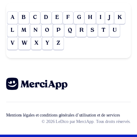
A
B
C
D
E
F
G
H
I
J
K
L
M
N
O
P
Q
R
S
T
U
V
W
X
Y
Z
Mentions légales et conditions générales d’utilisation et de services
© 2026 LeDico par MerciApp. Tous droits réservés.