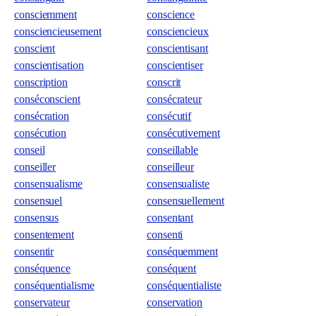
consciemment
conscience
consciencieusement
consciencieux
conscient
conscientisant
conscientisation
conscientiser
conscription
conscrit
conséconscient
consécrateur
consécration
consécutif
consécution
consécutivement
conseil
conseillable
conseiller
conseilleur
consensualisme
consensualiste
consensuel
consensuellement
consensus
consentant
consentement
consenti
consentir
conséquemment
conséquence
conséquent
conséquentialisme
conséquentialiste
conservateur
conservation