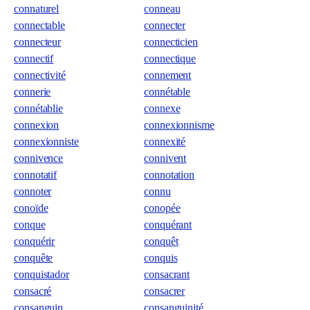
connaturel
conneau
connectable
connecter
connecteur
connecticien
connectif
connectique
connectivité
connement
connerie
connétable
connétablie
connexe
connexion
connexionnisme
connexionniste
connexité
connivence
connivent
connotatif
connotation
connoter
connu
conoïde
conopée
conque
conquérant
conquérir
conquêt
conquête
conquis
conquistador
consacrant
consacré
consacrer
consanguin
consanguinité