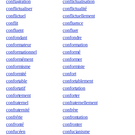
conflagration
conflictualisation
conflictualiser
conflictualité
conflictuel
conflictuellement
conflit
confluence
confluent
confluer
confondant
confondre
conformateur
conformation
conformationnel
conformé
conformément
conformer
conformisme
conformiste
conformité
confort
confortable
confortablement
confortatif
confortation
confortement
conforter
confraternel
confraternellement
confraternité
confrère
confrérie
confrontation
confronté
confronter
confucéen
confucianisme