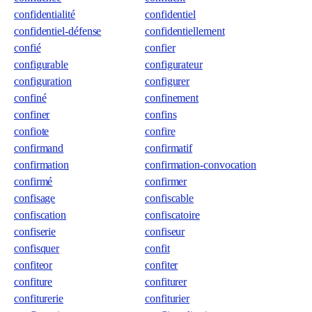
confidentialité
confidentiel
confidentiel-défense
confidentiellement
confié
confier
configurable
configurateur
configuration
configurer
confiné
confinement
confiner
confins
confiote
confire
confirmand
confirmatif
confirmation
confirmation-convocation
confirmé
confirmer
confisage
confiscable
confiscation
confiscatoire
confiserie
confiseur
confisquer
confit
confiteor
confiter
confiture
confiturer
confiturerie
confiturier