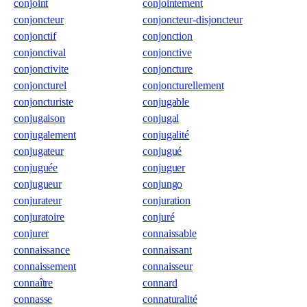
conjoint
conjointement
conjoncteur
conjoncteur-disjoncteur
conjonctif
conjonction
conjonctival
conjonctive
conjonctivite
conjoncture
conjoncturel
conjoncturellement
conjoncturiste
conjugable
conjugaison
conjugal
conjugalement
conjugalité
conjugateur
conjugué
conjuguée
conjuguer
conjugueur
conjungo
conjurateur
conjuration
conjuratoire
conjuré
conjurer
connaissable
connaissance
connaissant
connaissement
connaisseur
connaître
connard
connasse
connaturalité