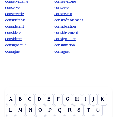
conservatisme
conservatoire
conservé
conserver
conserverie
conserveur
considérable
considérablement
considérant
considération
considéré
considérément
considérer
consignataire
consignateur
consignation
consigne
consigner
A
B
C
D
E
F
G
H
I
J
K
L
M
N
O
P
Q
R
S
T
U