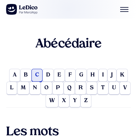
Aller au contenu
Abécédaire
A
B
C
D
E
F
G
H
I
J
K
L
M
N
O
P
Q
R
S
T
U
V
W
X
Y
Z
Les mots