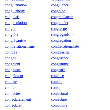
conglutination
conglutiner
conglutineux
congoïde
congolais
congratulateur
congratulation
congratuler
congre
congréage
congréer
congréganisme
congréganiste
congrégation
congrégationalisme
congrégationaliste
congrès
congressiste
congru
congruence
congruent
congruisme
congruiste
congruité
congrûment
conicine
conicité
conidie
conifère
conique
conirostre
conjectural
conjecturalement
conjecture
conjecturer
conjoindre