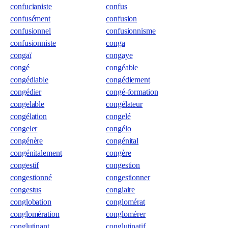
confucianiste
confus
confusément
confusion
confusionnel
confusionnisme
confusionniste
conga
congaï
congaye
congé
congéable
congédiable
congédiement
congédier
congé-formation
congelable
congélateur
congélation
congelé
congeler
congélo
congénère
congénital
congénitalement
congère
congestif
congestion
congestionné
congestionner
congestus
congiaire
conglobation
conglomérat
conglomération
conglomérer
conglutinant
conglutinatif