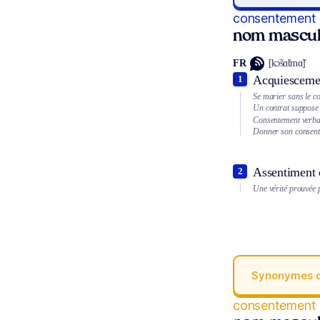
consentement
nom mascul
FR
[kɔ̃sɑ̃tmɑ̃]
Acquiescemen
1
Se marier sans le c
Un contrat suppose 
Consentement verbal
Donner son consent
Assentiment
2
Une vérité prouvée 
Synonymes 
consentement