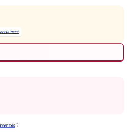
assentiment
rventois
?