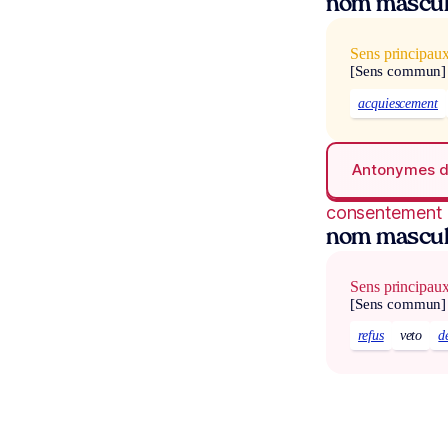
nom mascul
Sens principau
[Sens commun]
acquiescement
Antonymes 
consentement
nom mascul
Sens principau
[Sens commun]
refus
veto
d