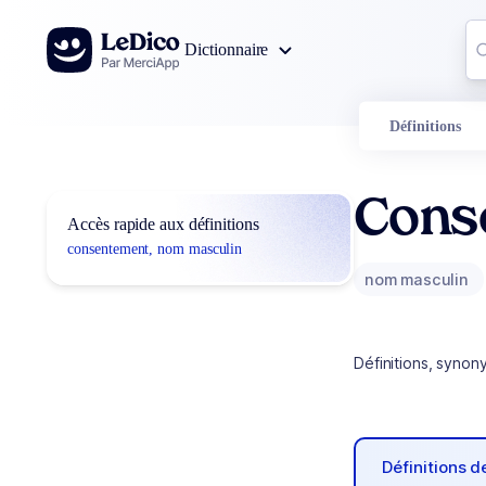
Aller au contenu
Co
Dictionnaire
0
r
Définitions
Cons
Accès rapide aux définitions
consentement, nom masculin
nom masculin
Définitions, synon
Définitions 