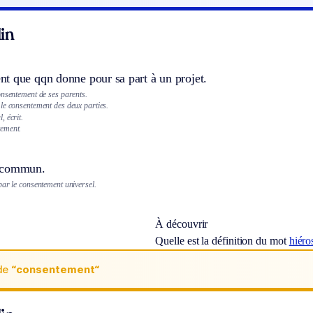
in
t que qqn donne pour sa part à un projet.
onsentement de ses parents.
le consentement des deux parties.
, écrit.
ement.
 commun.
par le consentement universel.
À découvrir
Quelle est la définition du mot
hiéro
de
“consentement“