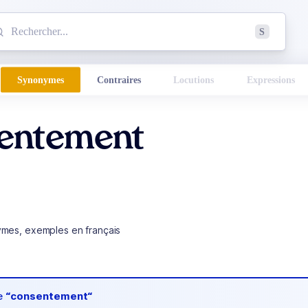
mmencez à chercher un mot dans le dictionnaire :
S
esults found.
Synonymes
Contraires
Locutions
Expressions
entement
ymes, exemples en français
de
“consentement“