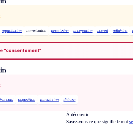
in
x
approbation
autorisation
permission
acceptation
accord
adhésion
de
“consentement“
in
x
ésaccord
opposition
interdiction
défense
À découvrir
Savez-vous ce que signifie le mot
se