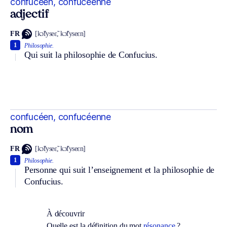
confucéen, confucéenne
adjectif
FR
[kɔ̃fyseɛ̃, kɔ̃fyseɛn]
1
Philosophie.
Qui suit la philosophie de Confucius.
confucéen, confucéenne
nom
FR
[kɔ̃fyseɛ̃, kɔ̃fyseɛn]
1
Philosophie.
Personne qui suit l’enseignement et la philosophie de
Confucius.
À découvrir
Quelle est la définition du mot
résonance
?