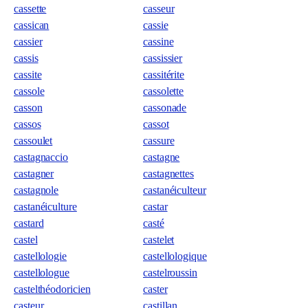
cassette
casseur
cassican
cassie
cassier
cassine
cassis
cassissier
cassite
cassitérite
cassole
cassolette
casson
cassonade
cassos
cassot
cassoulet
cassure
castagnaccio
castagne
castagner
castagnettes
castagnole
castanéiculteur
castanéiculture
castar
castard
casté
castel
castelet
castellologie
castellologique
castellologue
castelroussin
castelthéodoricien
caster
casteur
castillan