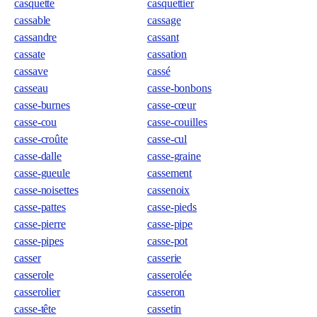
casquette
casquettier
cassable
cassage
cassandre
cassant
cassate
cassation
cassave
cassé
casseau
casse-bonbons
casse-burnes
casse-cœur
casse-cou
casse-couilles
casse-croûte
casse-cul
casse-dalle
casse-graine
casse-gueule
cassement
casse-noisettes
cassenoix
casse-pattes
casse-pieds
casse-pierre
casse-pipe
casse-pipes
casse-pot
casser
casserie
casserole
casserolée
casserolier
casseron
casse-tête
cassetin