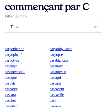
commençant par C
Filtrer les mots
Tous
caryophérine
caryophyllacée
caryophyllé
caryopse
caryotype
casablancais
casanier
casanova
casanovesque
casanovien
casaque
casaquin
casbah
cascade
cascader
cascadeur
cascara
cascatelle
cascher
case
caséation
caséeux