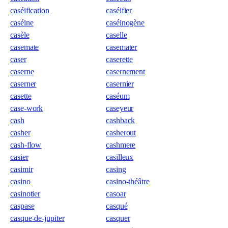
caséification
caséifier
caséine
caséinogène
casèle
caselle
casemate
casemater
caser
caserette
caserne
casernement
caserner
casernier
casette
caséum
case-work
caseyeur
cash
cashback
casher
casherout
cash-flow
cashmere
casier
casilleux
casimir
casing
casino
casino-théâtre
casinotier
casoar
caspase
casqué
casque-de-jupiter
casquer