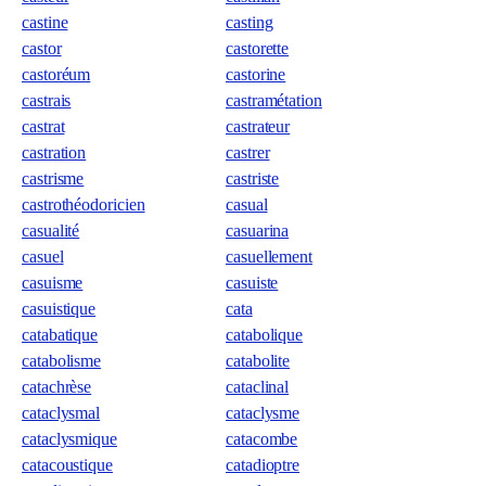
castine
casting
castor
castorette
castoréum
castorine
castrais
castramétation
castrat
castrateur
castration
castrer
castrisme
castriste
castrothéodoricien
casual
casualité
casuarina
casuel
casuellement
casuisme
casuiste
casuistique
cata
catabatique
catabolique
catabolisme
catabolite
catachrèse
cataclinal
cataclysmal
cataclysme
cataclysmique
catacombe
catacoustique
catadioptre