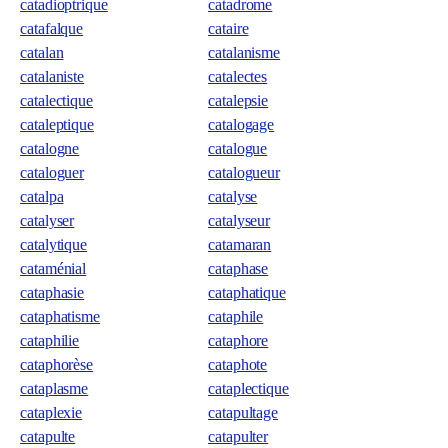
catadioptrique
catadrome
catafalque
cataire
catalan
catalanisme
catalaniste
catalectes
catalectique
catalepsie
cataleptique
catalogage
catalogne
catalogue
cataloguer
catalogueur
catalpa
catalyse
catalyser
catalyseur
catalytique
catamaran
cataménial
cataphase
cataphasie
cataphatique
cataphatisme
cataphile
cataphilie
cataphore
cataphorèse
cataphote
cataplasme
cataplectique
cataplexie
catapultage
catapulte
catapulter