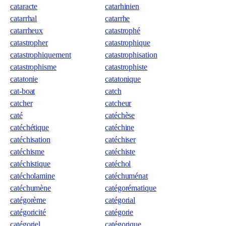
cataracte
catarhinien
catarrhal
catarrhe
catarrheux
catastrophé
catastropher
catastrophique
catastrophiquement
catastrophisation
catastrophisme
catastrophiste
catatonie
catatonique
cat-boat
catch
catcher
catcheur
caté
catéchèse
catéchétique
catéchine
catéchisation
catéchiser
catéchisme
catéchiste
catéchistique
catéchol
catécholamine
catéchuménat
catéchumène
catégorématique
catégorème
catégorial
catégoricité
catégorie
catégoriel
catégorique