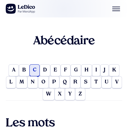
Aller au contenu
Abécédaire
A
B
C
D
E
F
G
H
I
J
K
L
M
N
O
P
Q
R
S
T
U
V
W
X
Y
Z
Les mots