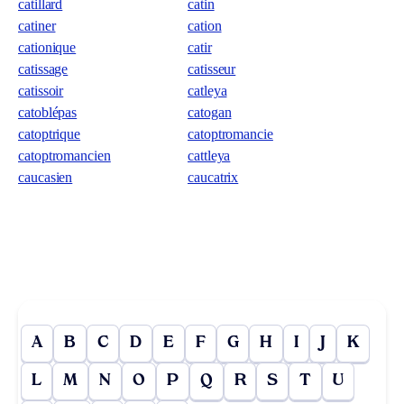
catillard
catin
catiner
cation
cationique
catir
catissage
catisseur
catissoir
catleya
catoblépas
catogan
catoptrique
catoptromancie
catoptromancien
cattleya
caucasien
caucatrix
A
B
C
D
E
F
G
H
I
J
K
L
M
N
O
P
Q
R
S
T
U