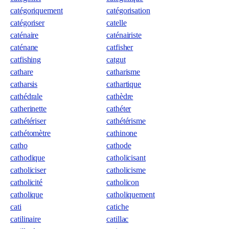
catégoriquement
catégorisation
catégoriser
catelle
caténaire
caténairiste
caténane
catfisher
catfishing
catgut
cathare
catharisme
catharsis
cathartique
cathédrale
cathèdre
catherinette
cathéter
cathétériser
cathétérisme
cathétomètre
cathinone
catho
cathode
cathodique
catholicisant
catholiciser
catholicisme
catholicité
catholicon
catholique
catholiquement
cati
catiche
catilinaire
catillac