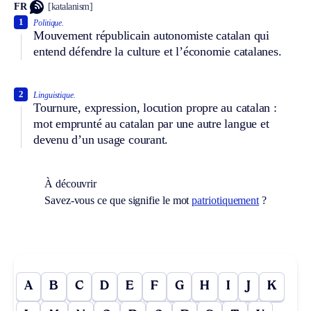
FR
[katalanism]
1
Politique.
Mouvement républicain autonomiste catalan qui
entend défendre la culture et l’économie catalanes.
2
Linguistique.
Tournure, expression, locution propre au catalan :
mot emprunté au catalan par une autre langue et
devenu d’un usage courant.
À découvrir
Savez-vous ce que signifie le mot
patriotiquement
?
A
B
C
D
E
F
G
H
I
J
K