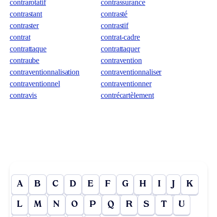
contrarotatif
contrassurance
contrastant
contrasté
contraster
contrastif
contrat
contrat-cadre
contrattaque
contrattaquer
contraube
contravention
contraventionnalisation
contraventionnaliser
contraventionnel
contraventionner
contravis
contrécartèlement
A
B
C
D
E
F
G
H
I
J
K
L
M
N
O
P
Q
R
S
T
U