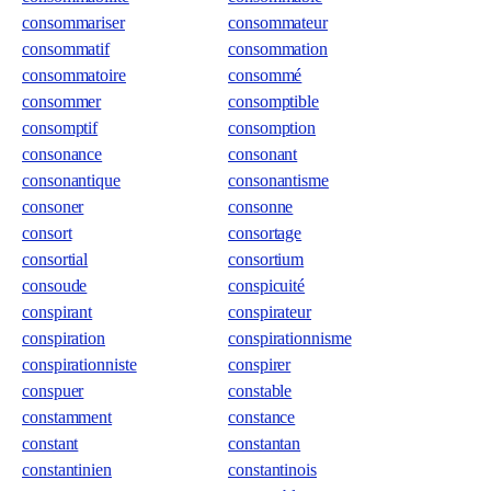
consommariser
consommateur
consommatif
consommation
consommatoire
consommé
consommer
consomptible
consomptif
consomption
consonance
consonant
consonantique
consonantisme
consoner
consonne
consort
consortage
consortial
consortium
consoude
conspicuité
conspirant
conspirateur
conspiration
conspirationnisme
conspirationniste
conspirer
conspuer
constable
constamment
constance
constant
constantan
constantinien
constantinois