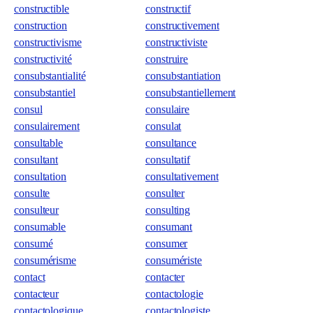
constructible
constructif
construction
constructivement
constructivisme
constructiviste
constructivité
construire
consubstantialité
consubstantiation
consubstantiel
consubstantiellement
consul
consulaire
consulairement
consulat
consultable
consultance
consultant
consultatif
consultation
consultativement
consulte
consulter
consulteur
consulting
consumable
consumant
consumé
consumer
consumérisme
consumériste
contact
contacter
contacteur
contactologie
contactologique
contactologiste