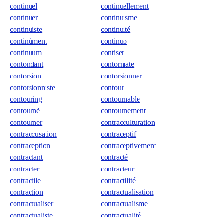
continuel
continuellement
continuer
continuisme
continuiste
continuité
continûment
continuo
continuum
contiser
contondant
contorniate
contorsion
contorsionner
contorsionniste
contour
contouring
contournable
contourné
contournement
contourner
contracculturation
contraccusation
contraceptif
contraception
contraceptivement
contractant
contracté
contracter
contracteur
contractile
contractilité
contraction
contractualisation
contractualiser
contractualisme
contractualiste
contractualité