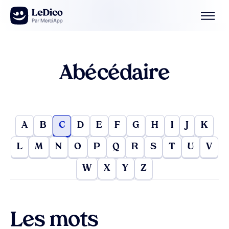
Aller au contenu
Abécédaire
A
B
C
D
E
F
G
H
I
J
K
L
M
N
O
P
Q
R
S
T
U
V
W
X
Y
Z
Les mots