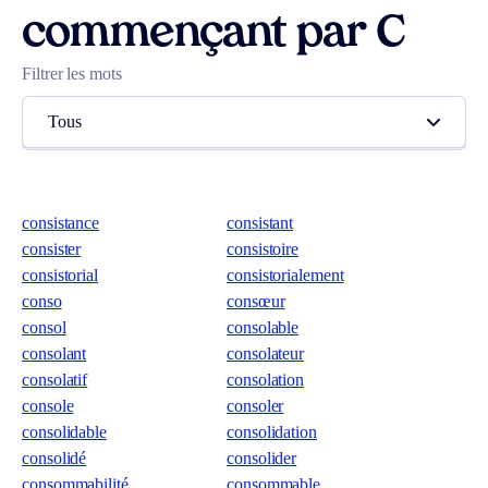
commençant par C
Filtrer les mots
Tous
consistance
consistant
consister
consistoire
consistorial
consistorialement
conso
consœur
consol
consolable
consolant
consolateur
consolatif
consolation
console
consoler
consolidable
consolidation
consolidé
consolider
consommabilité
consommable