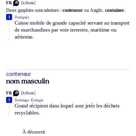
FR
[kɔ̃tnœʀ]
Deux graphies sont admises :
conteneur
ou
Anglic.
container
.
1
Transport.
Caisse mobile de grande capacité servant au transport
de marchandises par voie terrestre, maritime ou
aérienne.
conteneur
nom masculin
FR
[kɔ̃tnœʀ]
1
Technique.
Écologie.
Grand récipient dans lequel sont jetés les déchets
recyclables.
À découvrir