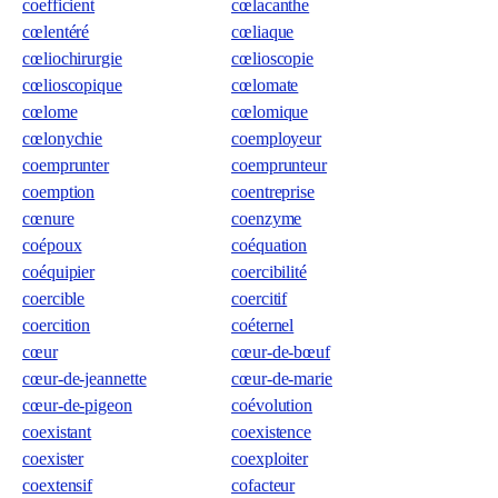
coefficient
cœlacanthe
cœlentéré
cœliaque
cœliochirurgie
cœlioscopie
cœlioscopique
cœlomate
cœlome
cœlomique
cœlonychie
coemployeur
coemprunter
coemprunteur
coemption
coentreprise
cœnure
coenzyme
coépoux
coéquation
coéquipier
coercibilité
coercible
coercitif
coercition
coéternel
cœur
cœur-de-bœuf
cœur-de-jeannette
cœur-de-marie
cœur-de-pigeon
coévolution
coexistant
coexistence
coexister
coexploiter
coextensif
cofacteur