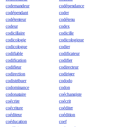
codemandeur
codépendance
codépendant
coder
codétenteur
codétenu
codeur
codex
codicillaire
codicille
codicologie
codicologique
codicologue
codier
codifiable
codificateur
codification
codifier
codifieur
codirecteur
codirection
codiriger
codistribuer
cododo
codominance
codon
codonataire
coéchangiste
coécrire
coécrit
coécriture
coéditer
coéditeur
coédition
coéducation
coef