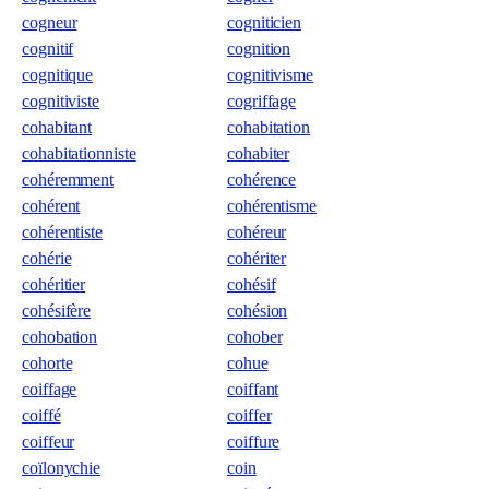
cogneur
cogniticien
cognitif
cognition
cognitique
cognitivisme
cognitiviste
cogriffage
cohabitant
cohabitation
cohabitationniste
cohabiter
cohéremment
cohérence
cohérent
cohérentisme
cohérentiste
cohéreur
cohérie
cohériter
cohéritier
cohésif
cohésifère
cohésion
cohobation
cohober
cohorte
cohue
coiffage
coiffant
coiffé
coiffer
coiffeur
coiffure
coïlonychie
coin