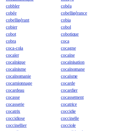
cobbler
cobéa
cobée
cobelligérance
cobelligérant
cobia
cobier
cobol
cobot
cobotique
cobra
coca
coca-cola
cocagne
cocaïer
cocaïne
cocaïnique
cocaïnisation
cocaïnisme
cocaïnomane
cocaïnomanie
cocaïsme
cocamionnage
cocarde
cocardeau
cocardier
cocasse
cocassement
cocasserie
cocatrice
cocatrix
coccidie
coccidiose
coccinelle
coccinellier
cocciole