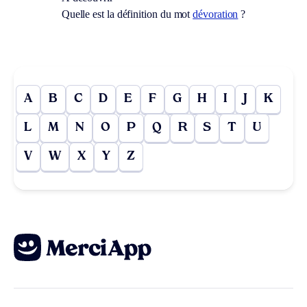
Quelle est la définition du mot
dévoration
?
A
B
C
D
E
F
G
H
I
J
K
L
M
N
O
P
Q
R
S
T
U
V
W
X
Y
Z