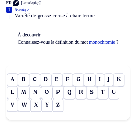
FR
[kœʀdəpiʒɔ̃]
1
Botanique.
Variété de grosse cerise à chair ferme.
À découvrir
Connaissez-vous la définition du mot
monochromie
?
A
B
C
D
E
F
G
H
I
J
K
L
M
N
O
P
Q
R
S
T
U
V
W
X
Y
Z