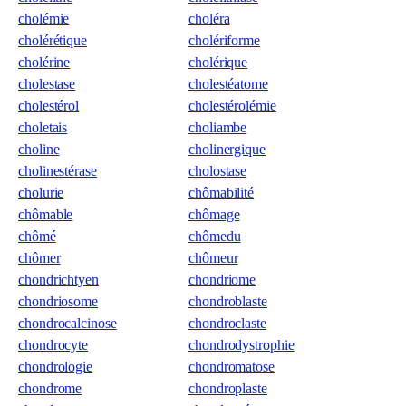
cholémie
choléra
cholérétique
cholériforme
cholérine
cholérique
cholestase
cholestéatome
cholestérol
cholestérolémie
choletais
choliambe
choline
cholinergique
cholinestérase
cholostase
cholurie
chômabilité
chômable
chômage
chômé
chômedu
chômer
chômeur
chondrichtyen
chondriome
chondriosome
chondroblaste
chondrocalcinose
chondroclaste
chondrocyte
chondrodystrophie
chondrologie
chondromatose
chondrome
chondroplaste