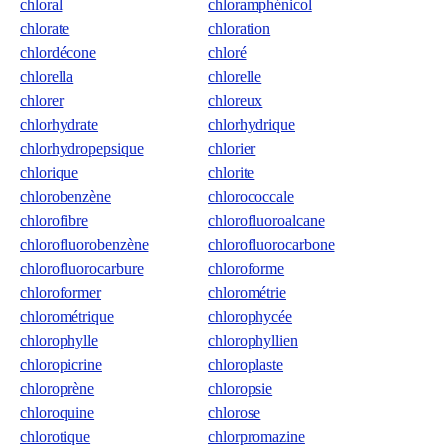
chloral
chloramphénicol
chlorate
chloration
chlordécone
chloré
chlorella
chlorelle
chlorer
chloreux
chlorhydrate
chlorhydrique
chlorhydropepsique
chlorier
chlorique
chlorite
chlorobenzène
chlorococcale
chlorofibre
chlorofluoroalcane
chlorofluorobenzène
chlorofluorocarbone
chlorofluorocarbure
chloroforme
chloroformer
chlorométrie
chlorométrique
chlorophycée
chlorophylle
chlorophyllien
chloropicrine
chloroplaste
chloroprène
chloropsie
chloroquine
chlorose
chlorotique
chlorpromazine