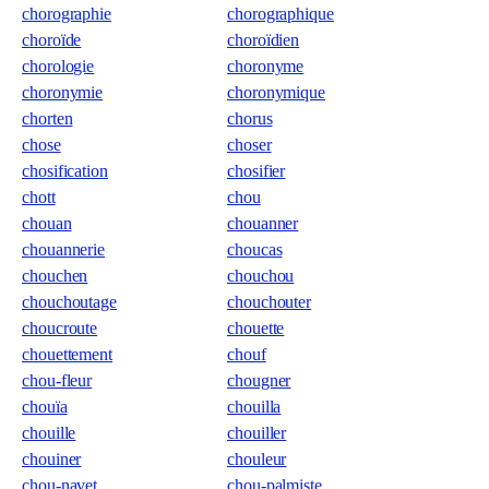
chorographie
chorographique
choroïde
choroïdien
chorologie
choronyme
choronymie
choronymique
chorten
chorus
chose
choser
chosification
chosifier
chott
chou
chouan
chouanner
chouannerie
choucas
chouchen
chouchou
chouchoutage
chouchouter
choucroute
chouette
chouettement
chouf
chou-fleur
chougner
chouïa
chouilla
chouille
chouiller
chouiner
chouleur
chou-navet
chou-palmiste