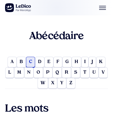
Aller au contenu
Abécédaire
A
B
C
D
E
F
G
H
I
J
K
L
M
N
O
P
Q
R
S
T
U
V
W
X
Y
Z
Les mots