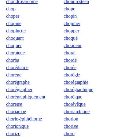
chondrosarcome
chondrostéen
chop
chope
choper
chopin
chopine
chopiner
chopinette
chopper
choquant
choqué
choquer
choqueur
choraïque
choral
chorba
chordé
chorédrame
chorée
chorège
chorégie
chorégraphe
chorégraphie
chorégraphier
chorégraphique
chorégraphiquement
choréique
choreute
chorévêque
choriambe
choriambique
chorio-épithéliome
chorion
chorionique
choriste
chorizo
choro