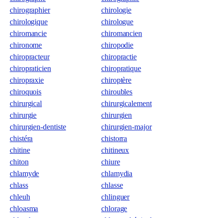
chirographier
chirologie
chirologique
chirologue
chiromancie
chiromancien
chironome
chiropodie
chiropracteur
chiropractie
chiropraticien
chiropratique
chiropraxie
chiroptère
chiroquois
chiroubles
chirurgical
chirurgicalement
chirurgie
chirurgien
chirurgien-dentiste
chirurgien-major
chistéra
chistorra
chitine
chitineux
chiton
chiure
chlamyde
chlamydia
chlass
chlasse
chleuh
chlinguer
chloasma
chlorage