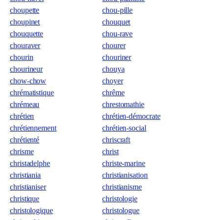
choupette
chou-pille
choupinet
chouquet
chouquette
chou-rave
chouraver
chourer
chourin
chouriner
chourineur
chouya
chow-chow
choyer
chrématistique
chrême
chrémeau
chrestomathie
chrétien
chrétien-démocrate
chrétiennement
chrétien-social
chrétienté
chriscraft
chrisme
christ
christadelphe
christe-marine
christiania
christianisation
christianiser
christianisme
christique
christologie
christologique
christologue