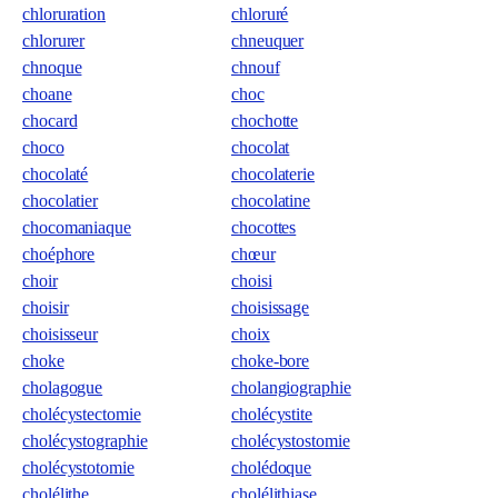
chloruration
chloruré
chlorurer
chneuquer
chnoque
chnouf
choane
choc
chocard
chochotte
choco
chocolat
chocolaté
chocolaterie
chocolatier
chocolatine
chocomaniaque
chocottes
choéphore
chœur
choir
choisi
choisir
choisissage
choisisseur
choix
choke
choke-bore
cholagogue
cholangiographie
cholécystectomie
cholécystite
cholécystographie
cholécystostomie
cholécystotomie
cholédoque
cholélithe
cholélithiase