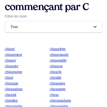
commençant par C
Filtrer les mots
Tous
chiqué
chiquelette
chiquement
chiquenaude
chiquer
chiquetaille
chiqueter
chiqueur
chiquissime
chirachi
chiral
chiralité
chiraquie
chiraquien
chiraquisme
chiraquiste
chirashi
chiraz
chiridien
chirographaire
chirographe
chirographie