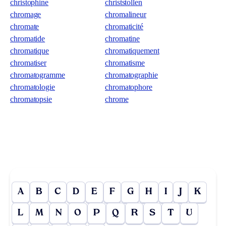
christophine
christstollen
chromage
chromalineur
chromate
chromaticité
chromatide
chromatine
chromatique
chromatiquement
chromatiser
chromatisme
chromatogramme
chromatographie
chromatologie
chromatophore
chromatopsie
chrome
A
B
C
D
E
F
G
H
I
J
K
L
M
N
O
P
Q
R
S
T
U