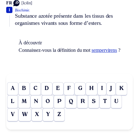
FR
[kɔlin]
1
Biochimie.
Substance azotée présente dans les tissus des
organismes vivants sous forme d’esters.
À découvrir
Connaissez-vous la définition du mot
sempervirens
?
A
B
C
D
E
F
G
H
I
J
K
L
M
N
O
P
Q
R
S
T
U
V
W
X
Y
Z