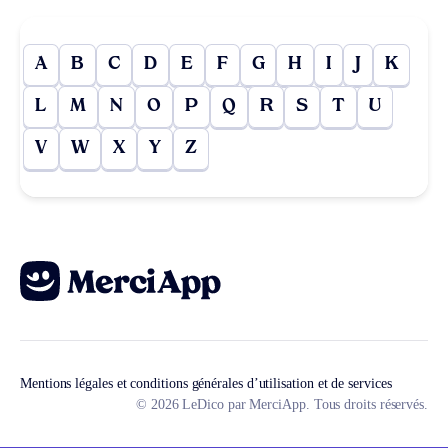
A
B
C
D
E
F
G
H
I
J
K
L
M
N
O
P
Q
R
S
T
U
V
W
X
Y
Z
Mentions légales et conditions générales d’utilisation et de services
© 2026 LeDico par MerciApp. Tous droits réservés.