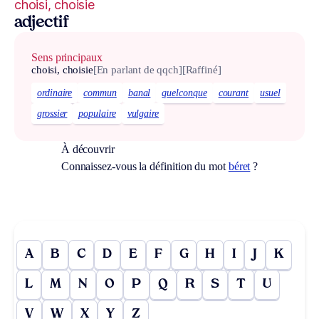
choisi, choisie
adjectif
Sens principaux
choisi, choisie
[En parlant de qqch]
[Raffiné]
ordinaire
commun
banal
quelconque
courant
usuel
grossier
populaire
vulgaire
À découvrir
Connaissez-vous la définition du mot
béret
?
A
B
C
D
E
F
G
H
I
J
K
L
M
N
O
P
Q
R
S
T
U
V
W
X
Y
Z