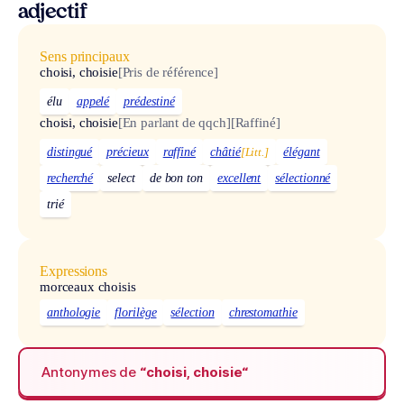
adjectif
Sens principaux
choisi, choisie
[Pris de référence]
élu
appelé
prédestiné
choisi, choisie
[En parlant de qqch]
[Raffiné]
distingué
précieux
raffiné
châtié
[Litt.]
élégant
recherché
select
de bon ton
excellent
sélectionné
trié
Expressions
morceaux choisis
anthologie
florilège
sélection
chrestomathie
Antonymes de
“choisi, choisie“