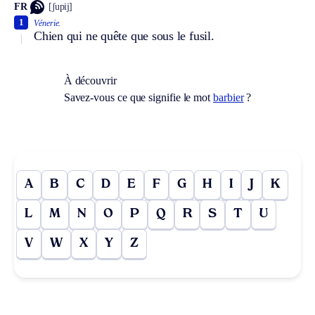
FR
[ʃupij]
1
Vénerie.
Chien qui ne quête que sous le fusil.
À découvrir
Savez-vous ce que signifie le mot
barbier
?
A
B
C
D
E
F
G
H
I
J
K
L
M
N
O
P
Q
R
S
T
U
V
W
X
Y
Z