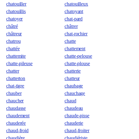
chatouiller
chatouilleux
chatouillis
chatoyant
chatoyer
chat-pard
châtré
châtrer
châtreur
chat-rochier
chatrou
chatte
chattée
chattement
chattemite
chatte-pelouse
chatte-pileuse
chatte-plouse
chatter
chatterie
chatterton
chatteur
chat-tigre
chaubage
chauber
chauchage
chaucher
chaud
chaudasse
chaudeau
chaudement
chaude-pisse
chauderée
chauderie
chaud-froid
chaud-froiter
chaudière
chaudiériste