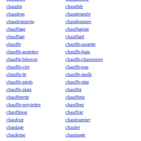
chaudin
chaudrée
chaudron
chaudronnée
chaudronnerie
chaudronnier
chauffage
chauffagiste
chauffant
chauffard
chauffe
chauffe-assiette
chauffe-assiettes
chauffe-bain
chauffe-biberon
chauffe-chaussures
chauffe-cire
chauffe-eau
chauffe-lit
chauffe-moût
chauffe-pieds
chauffe-plat
chauffe-plats
chauffer
chaufferette
chaufferie
chauffe-serviettes
chauffeur
chauffeuse
chauffoir
chaufour
chaufournier
chaulage
chauler
chauleuse
chaumage