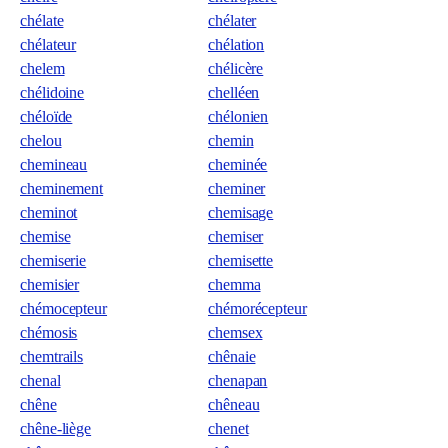
chélate
chélater
chélateur
chélation
chelem
chélicère
chélidoine
chelléen
chéloïde
chélonien
chelou
chemin
chemineau
cheminée
cheminement
cheminer
cheminot
chemisage
chemise
chemiser
chemiserie
chemisette
chemisier
chemma
chémocepteur
chémorécepteur
chémosis
chemsex
chemtrails
chênaie
chenal
chenapan
chêne
chêneau
chêne-liège
chenet