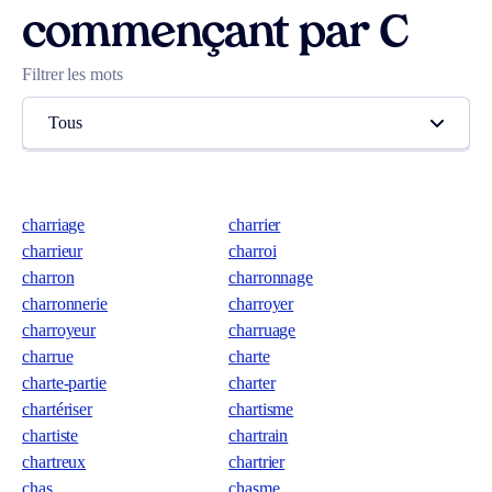
commençant par C
Filtrer les mots
Tous
charriage
charrier
charrieur
charroi
charron
charronnage
charronnerie
charroyer
charroyeur
charruage
charrue
charte
charte-partie
charter
chartériser
chartisme
chartiste
chartrain
chartreux
chartrier
chas
chasme