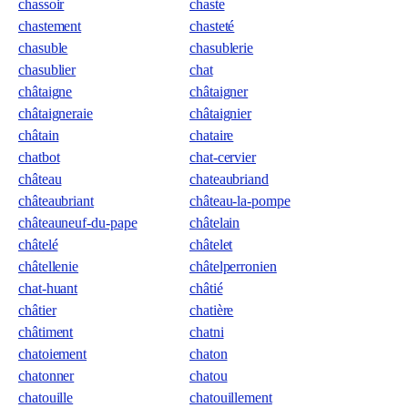
chassoir
chaste
chastement
chasteté
chasuble
chasublerie
chasublier
chat
châtaigne
châtaigner
châtaigneraie
châtaignier
châtain
chataire
chatbot
chat-cervier
château
chateaubriand
châteaubriant
château-la-pompe
châteauneuf-du-pape
châtelain
châtelé
châtelet
châtellenie
châtelperronien
chat-huant
châtié
châtier
chatière
châtiment
chatni
chatoiement
chaton
chatonner
chatou
chatouille
chatouillement