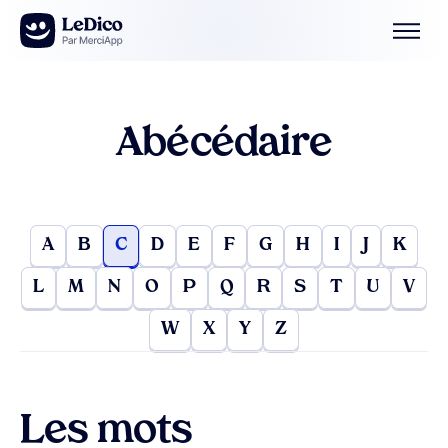
Aller au contenu
Abécédaire
A
B
C
D
E
F
G
H
I
J
K
L
M
N
O
P
Q
R
S
T
U
V
W
X
Y
Z
Les mots