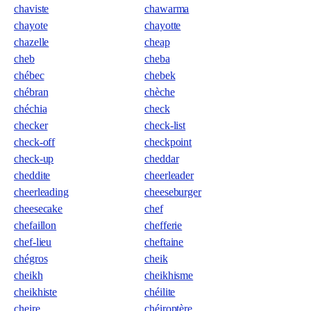
chaviste
chawarma
chayote
chayotte
chazelle
cheap
cheb
cheba
chébec
chebek
chébran
chèche
chéchia
check
checker
check-list
check-off
checkpoint
check-up
cheddar
cheddite
cheerleader
cheerleading
cheeseburger
cheesecake
chef
chefaillon
chefferie
chef-lieu
cheftaine
chégros
cheik
cheikh
cheikhisme
cheikhiste
chéilite
cheire
chéiroptère