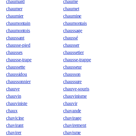
chaumard
chaume
chaumer
chaumet
chaumier
chaumine
chaumontain
chaumontais
chaumontois
chaussage
chaussant
chaussé
chausse-pied
chausser
chausses
chaussetier
chausse-trape
chausse-trappe
chaussette
chausseur
chaussidou
chausson
chaussonnier
chaussure
chauve
chauve-souris
chauvin
chauvinisme
chauviniste
chauvir
chaux
chavande
chavicine
chavirage
chavirant
chavirement
chavirer
chavisme