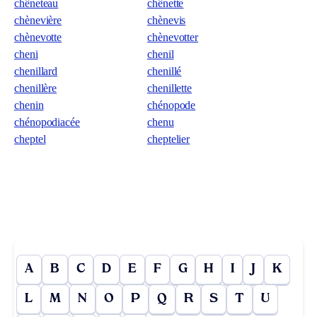
chêneteau
chênette
chènevière
chènevis
chènevotte
chènevotter
cheni
chenil
chenillard
chenillé
chenillère
chenillette
chenin
chénopode
chénopodiacée
chenu
cheptel
cheptelier
A
B
C
D
E
F
G
H
I
J
K
L
M
N
O
P
Q
R
S
T
U