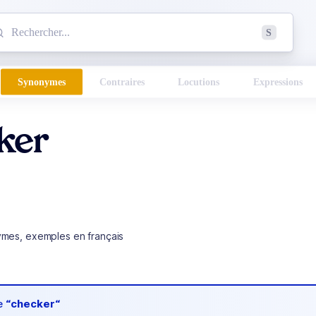
mmencez à chercher un mot dans le dictionnaire :
S
esults found.
Synonymes
Contraires
Locutions
Expressions
ker
ymes, exemples en français
de
“checker“