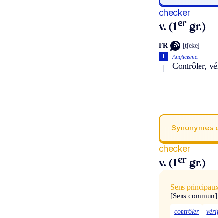
checker
er
v. (1
gr.)
FR
[tʃeke]
1
Anglicisme.
Contrôler, vé
Synonymes 
checker
er
v. (1
gr.)
Sens principau
[Sens commun]
contrôler
véri