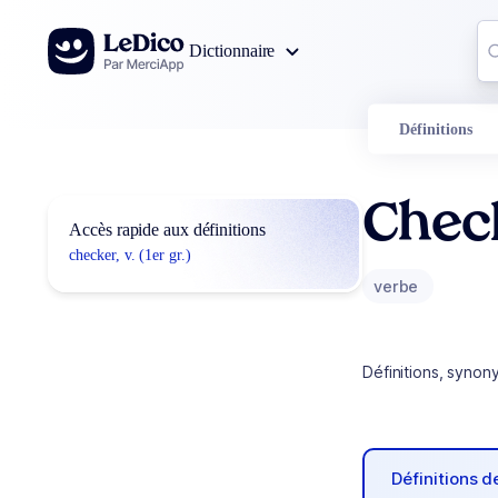
Aller au contenu
Co
Dictionnaire
0
r
Définitions
Chec
Accès rapide aux définitions
checker, v. (1er gr.)
verbe
Définitions, synon
Définitions 