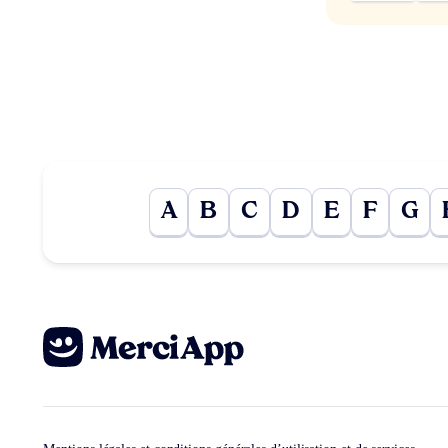
A
B
C
D
E
F
G