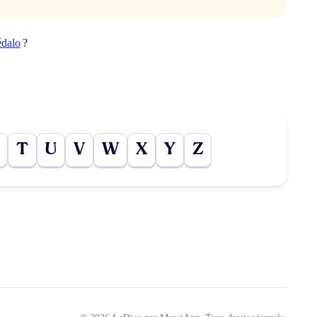
édalo
?
T
U
V
W
X
Y
Z