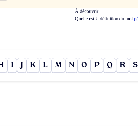
À découvrir
Quelle est la définition du mot
p
H
I
J
K
L
M
N
O
P
Q
R
S