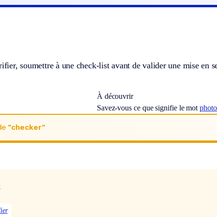
rifier, soumettre à une check-list avant de valider une mise en 
À découvrir
Savez-vous ce que signifie le mot
phot
de
“checker“
x
fier