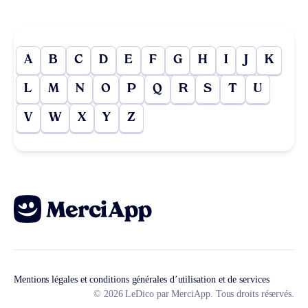
A
B
C
D
E
F
G
H
I
J
K
L
M
N
O
P
Q
R
S
T
U
V
W
X
Y
Z
Mentions légales et conditions générales d’utilisation et de services
© 2026 LeDico par MerciApp. Tous droits réservés.