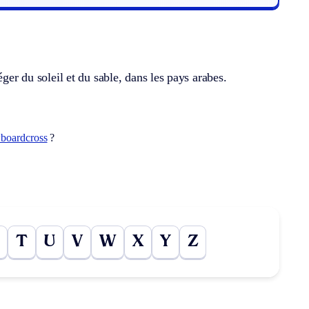
ger du soleil et du sable, dans les pays arabes.
boardcross
?
T
U
V
W
X
Y
Z