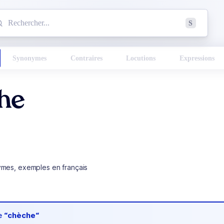
mmencez à chercher un mot dans le dictionnaire :
S
esults found.
Synonymes
Contraires
Locutions
Expressions
he
ymes, exemples en français
de
“chèche“