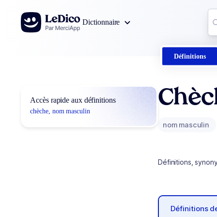
Aller au contenu
Co
Dictionnaire
0
r
Définitions
Chèc
Accès rapide aux définitions
chèche, nom masculin
nom masculin
Définitions, synon
Définitions 