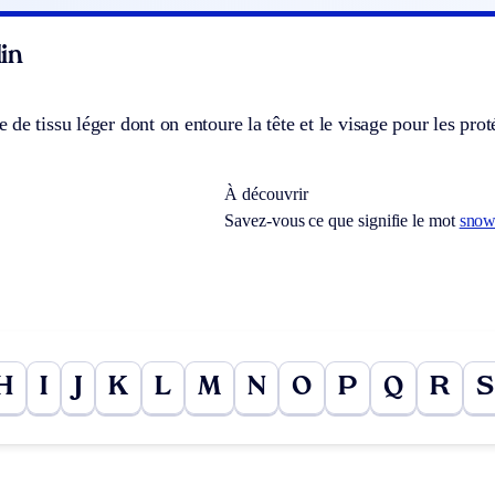
in
de tissu léger dont on entoure la tête et le visage pour les proté
À découvrir
Savez-vous ce que signifie le mot
snow
H
I
J
K
L
M
N
O
P
Q
R
S