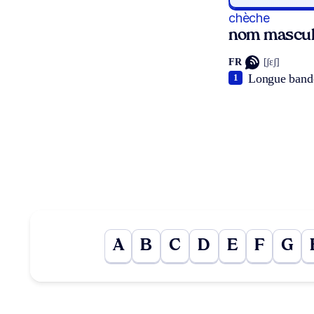
chèche
nom mascul
FR
[ʃɛʃ]
Longue bande 
1
A
B
C
D
E
F
G