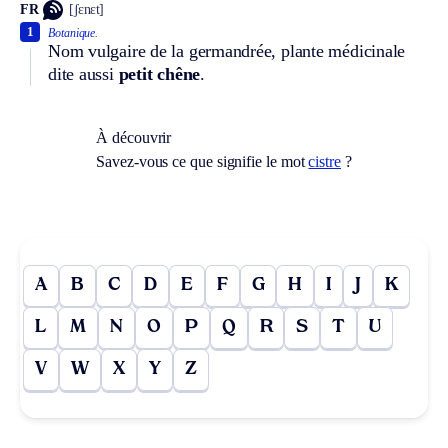
FR
[ʃɛnɛt]
1
Botanique.
Nom vulgaire de la germandrée, plante médicinale
dite aussi
petit chêne
.
À découvrir
Savez-vous ce que signifie le mot
cistre
?
A
B
C
D
E
F
G
H
I
J
K
L
M
N
O
P
Q
R
S
T
U
V
W
X
Y
Z