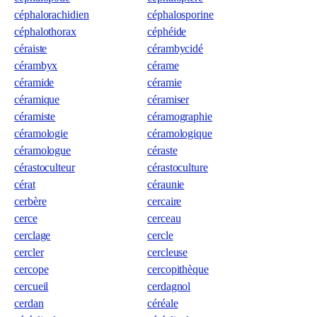
céphalorachidien
céphalosporine
céphalothorax
céphéide
céraiste
cérambycidé
cérambyx
cérame
céramide
céramie
céramique
céramiser
céramiste
céramographie
céramologie
céramologique
céramologue
céraste
cérastoculteur
cérastoculture
cérat
céraunie
cerbère
cercaire
cerce
cerceau
cerclage
cercle
cercler
cercleuse
cercope
cercopithèque
cercueil
cerdagnol
cerdan
céréale