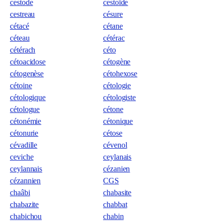
cestode
cestoïde
cestreau
césure
cétacé
cétane
céteau
cétérac
cétérach
céto
cétoacidose
cétogène
cétogenèse
cétohexose
cétoine
cétologie
cétologique
cétologiste
cétologue
cétone
cétonémie
cétonique
cétonurie
cétose
cévadille
cévenol
ceviche
ceylanais
ceylannais
cézanien
cézannien
CGS
chaâbi
chabasite
chabazite
chabbat
chabichou
chabin