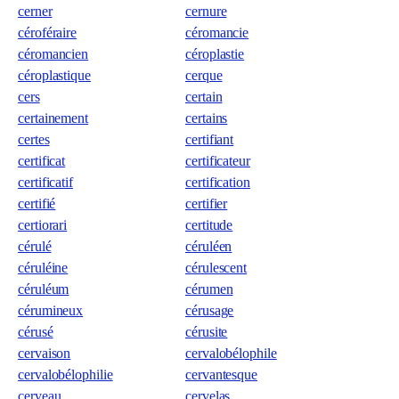
cerner
cernure
céroféraire
céromancie
céromancien
céroplastie
céroplastique
cerque
cers
certain
certainement
certains
certes
certifiant
certificat
certificateur
certificatif
certification
certifié
certifier
certiorari
certitude
cérulé
céruléen
céruléine
cérulescent
céruléum
cérumen
cérumineux
cérusage
cérusé
cérusite
cervaison
cervalobélophile
cervalobélophilie
cervantesque
cerveau
cervelas