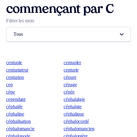
commençant par C
Filtrer les mots
Tous
centuple
centupler
centuriateur
centurie
centurion
cénure
cep
cépage
cèpe
cépée
cependant
céphalalgie
céphalée
céphalgie
céphaline
céphalique
céphalisation
céphalocordé
céphalomancie
céphalomancien
céphalopode
céphaloptère