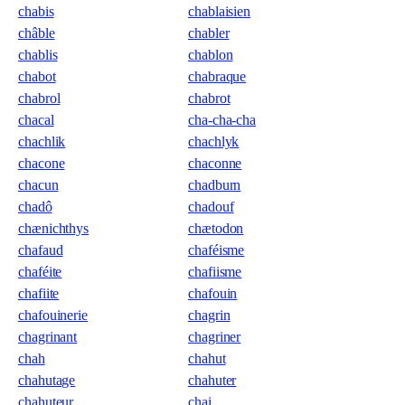
chabis
chablaisien
châble
chabler
chablis
chablon
chabot
chabraque
chabrol
chabrot
chacal
cha-cha-cha
chachlik
chachlyk
chacone
chaconne
chacun
chadburn
chadô
chadouf
chænichthys
chætodon
chafaud
chaféisme
chaféite
chafiisme
chafiite
chafouin
chafouinerie
chagrin
chagrinant
chagriner
chah
chahut
chahutage
chahuter
chahuteur
chai