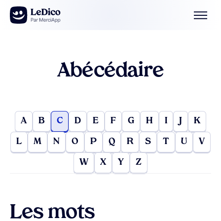
Aller au contenu
Abécédaire
A
B
C
D
E
F
G
H
I
J
K
L
M
N
O
P
Q
R
S
T
U
V
W
X
Y
Z
Les mots