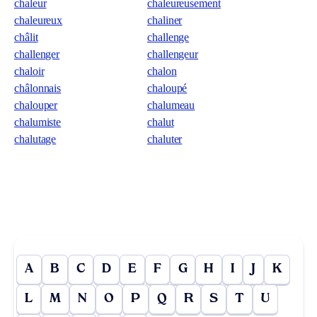
chaleur
chaleureusement
chaleureux
chaliner
châlit
challenge
challenger
challengeur
chaloir
chalon
châlonnais
chaloupé
chalouper
chalumeau
chalumiste
chalut
chalutage
chaluter
A
B
C
D
E
F
G
H
I
J
K
L
M
N
O
P
Q
R
S
T
U