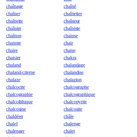
chaînage
chaîné
chaîner
chaînetier
chaînette
chaîneur
chaînier
chaîniste
chaînon
chainse
chaintre
chair
chaire
chaise
chaisier
chakra
chaland
chalandage
chaland-citerne
chalandise
chalaze
chalazion
chalcocite
chalcographe
chalcographie
chalcographique
chalcolithique
chalcopyrite
chalcosine
chalcosite
chaldéen
châle
chalef
chalenge
chalenger
chalet