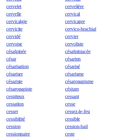
cervelet
cervelière
cervelle
cervical
cervicalgie
cervicapre
cervicite
cervico-brachial
cervidé
cervier
cervoise
cervoliste
césalpinée
césalpiniacée
césar
césarien
césarisation
césarisé
césariser
césarisme
césariste
césaropapisme
césaropapiste
césium
cespiteux
cessant
cessation
cesse
cesser
cessez-le-feu
cessibilité
cessible
cession
cession-bail
cessionnaire
ceste