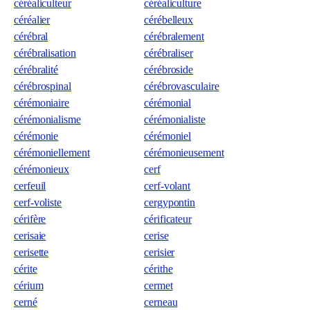
céréaliculteur
céréaliculture
céréalier
cérébelleux
cérébral
cérébralement
cérébralisation
cérébraliser
cérébralité
cérébroside
cérébrospinal
cérébrovasculaire
cérémoniaire
cérémonial
cérémonialisme
cérémonialiste
cérémonie
cérémoniel
cérémoniellement
cérémonieusement
cérémonieux
cerf
cerfeuil
cerf-volant
cerf-voliste
cergypontin
cérifère
cérificateur
cerisaie
cerise
cerisette
cerisier
cérite
cérithe
cérium
cermet
cerné
cerneau