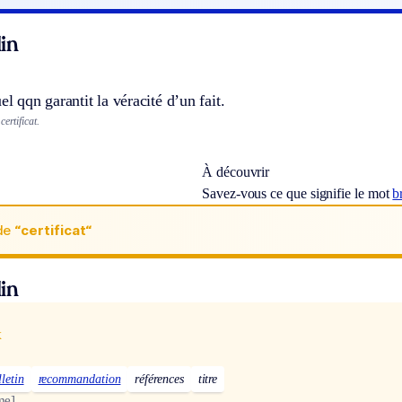
in
el qqn garantit la véracité d’un fait.
ertificat.
À découvrir
Savez-vous ce que signifie le mot
b
de
“certificat“
in
x
lletin
recommandation
références
titre
me]