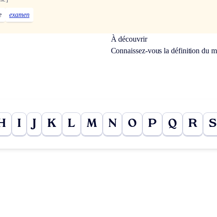
e
examen
À découvrir
Connaissez-vous la définition du 
H
I
J
K
L
M
N
O
P
Q
R
S