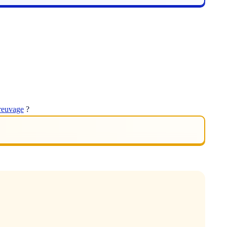
reuvage
?