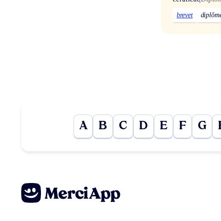
brevet
diplôm
A
B
C
D
E
F
G