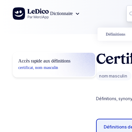
Aller au contenu
Co
Dictionnaire
0
r
Définitions
Certi
Accès rapide aux définitions
certificat, nom masculin
nom masculin
Définitions, synon
Définitions 