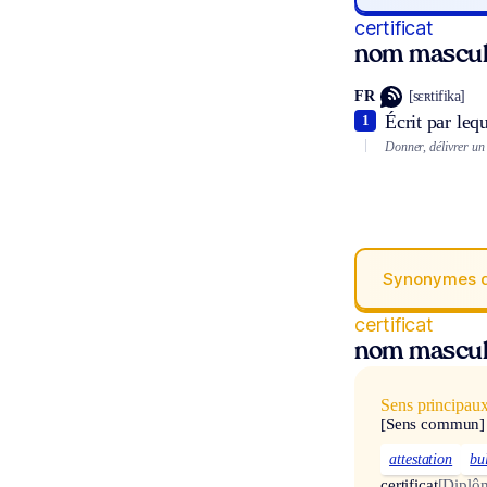
certificat
nom mascul
FR
[sɛʀtifika]
Écrit par lequ
1
Donner, délivrer un c
Synonymes 
certificat
nom mascul
Sens principau
[Sens commun]
attestation
bu
certificat
[Diplô