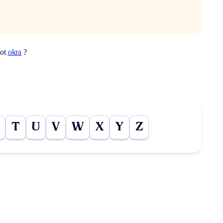
mot
okra
?
T
U
V
W
X
Y
Z