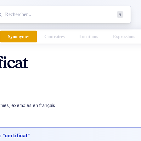
mmencez à chercher un mot dans le dictionnaire :
S
esults found.
Synonymes
Contraires
Locutions
Expressions
ficat
ymes, exemples en français
de
“certificat“