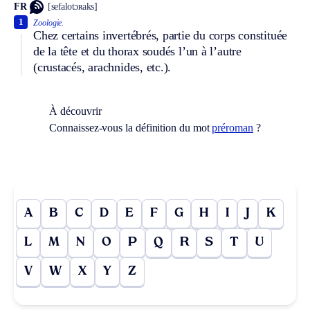
FR
[sefalotɔʀaks]
1
Zoologie.
Chez certains invertébrés, partie du corps constituée
de la tête et du thorax soudés l’un à l’autre
(crustacés, arachnides, etc.).
À découvrir
Connaissez-vous la définition du mot
préroman
?
A
B
C
D
E
F
G
H
I
J
K
L
M
N
O
P
Q
R
S
T
U
V
W
X
Y
Z