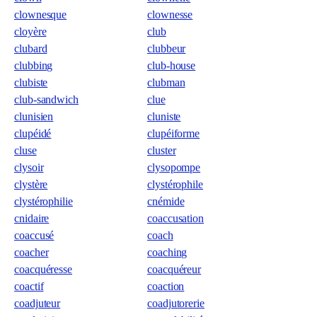
clownesque
clownesse
cloyère
club
clubard
clubbeur
clubbing
club-house
clubiste
clubman
club-sandwich
clue
clunisien
cluniste
clupéidé
clupéiforme
cluse
cluster
clysoir
clysopompe
clystère
clystérophile
clystérophilie
cnémide
cnidaire
coaccusation
coaccusé
coach
coacher
coaching
coacquéresse
coacquéreur
coactif
coaction
coadjuteur
coadjutorerie