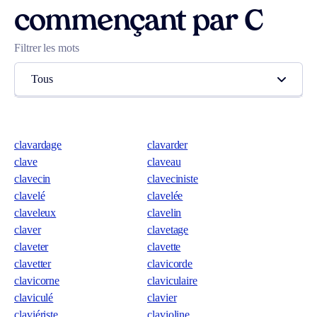
commençant par C
Filtrer les mots
Tous
clavardage
clavarder
clave
claveau
clavecin
claveciniste
clavelé
clavelée
claveleux
clavelin
claver
clavetage
claveter
clavette
clavetter
clavicorde
clavicorne
claviculaire
claviculé
clavier
claviériste
clavioline