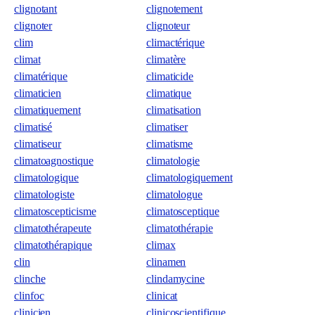
clignotant
clignotement
clignoter
clignoteur
clim
climactérique
climat
climatère
climatérique
climaticide
climaticien
climatique
climatiquement
climatisation
climatisé
climatiser
climatiseur
climatisme
climatoagnostique
climatologie
climatologique
climatologiquement
climatologiste
climatologue
climatoscepticisme
climatosceptique
climatothérapeute
climatothérapie
climatothérapique
climax
clin
clinamen
clinche
clindamycine
clinfoc
clinicat
clinicien
clinicoscientifique