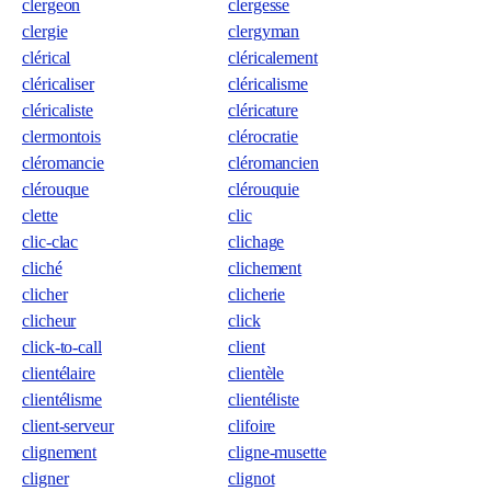
clergeon
clergesse
clergie
clergyman
clérical
cléricalement
cléricaliser
cléricalisme
cléricaliste
cléricature
clermontois
clérocratie
cléromancie
cléromancien
clérouque
clérouquie
clette
clic
clic-clac
clichage
cliché
clichement
clicher
clicherie
clicheur
click
click-to-call
client
clientélaire
clientèle
clientélisme
clientéliste
client-serveur
clifoire
clignement
cligne-musette
cligner
clignot