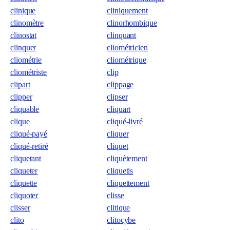
clinique
cliniquement
clinomètre
clinorhombique
clinostat
clinquant
clinquer
cliométricien
cliométrie
cliométrique
cliométriste
clip
clipart
clippage
clipper
clipser
cliquable
cliquart
clique
cliqué-livré
cliqué-payé
cliquer
cliqué-retiré
cliquet
cliquetant
cliquètement
cliqueter
cliquetis
cliquette
cliquettement
cliquoter
clisse
clisser
clitique
clito
clitocybe