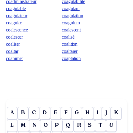
coadministrateur
coagulabilité
coagulable
coagulant
coagulateur
coagulation
coaguler
coagulum
coalescence
coalescent
coalescer
coalisé
coaliser
coalition
coaltar
coaltarer
coanimer
coaptation
A
B
C
D
E
F
G
H
I
J
K
L
M
N
O
P
Q
R
S
T
U