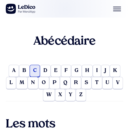
Aller au contenu
Abécédaire
A
B
C
D
E
F
G
H
I
J
K
L
M
N
O
P
Q
R
S
T
U
V
W
X
Y
Z
Les mots