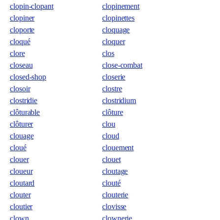
clopin-clopant
clopinement
clopiner
clopinettes
cloporte
cloquage
cloqué
cloquer
clore
clos
closeau
close-combat
closed-shop
closerie
closoir
clostre
clostridie
clostridium
clôturable
clôture
clôturer
clou
clouage
cloud
cloué
clouement
clouer
clouet
cloueur
cloutage
cloutard
clouté
clouter
clouterie
cloutier
clovisse
clown
clownerie