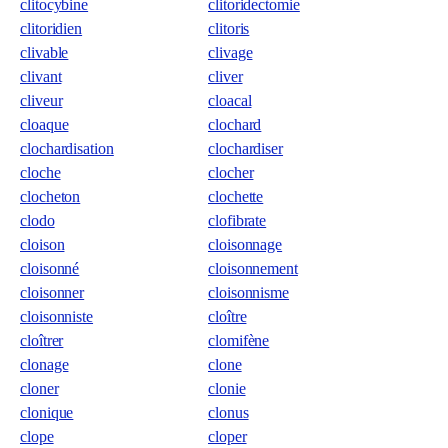
clitocybine
clitoridectomie
clitoridien
clitoris
clivable
clivage
clivant
cliver
cliveur
cloacal
cloaque
clochard
clochardisation
clochardiser
cloche
clocher
clocheton
clochette
clodo
clofibrate
cloison
cloisonnage
cloisonné
cloisonnement
cloisonner
cloisonnisme
cloisonniste
cloître
cloîtrer
clomifène
clonage
clone
cloner
clonie
clonique
clonus
clope
cloper