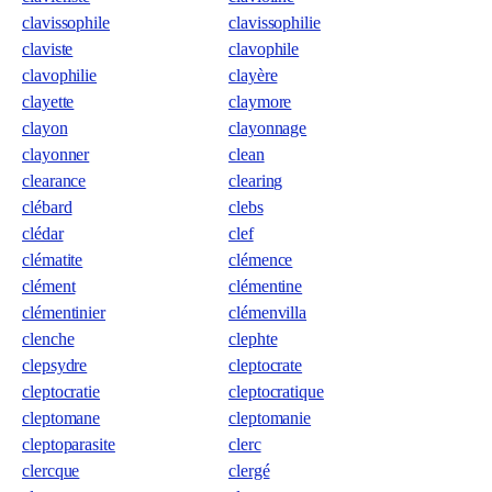
clavissophile
clavissophilie
claviste
clavophile
clavophilie
clayère
clayette
claymore
clayon
clayonnage
clayonner
clean
clearance
clearing
clébard
clebs
clédar
clef
clématite
clémence
clément
clémentine
clémentinier
clémenvilla
clenche
clephte
clepsydre
cleptocrate
cleptocratie
cleptocratique
cleptomane
cleptomanie
cleptoparasite
clerc
clercque
clergé