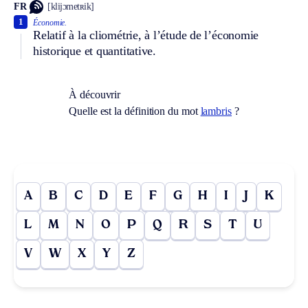
FR
[klijɔmetʀik]
1
Économie.
Relatif à la cliométrie, à l’étude de l’économie
historique et quantitative.
À découvrir
Quelle est la définition du mot
lambris
?
A
B
C
D
E
F
G
H
I
J
K
L
M
N
O
P
Q
R
S
T
U
V
W
X
Y
Z