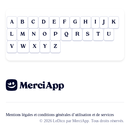
A
B
C
D
E
F
G
H
I
J
K
L
M
N
O
P
Q
R
S
T
U
V
W
X
Y
Z
Mentions légales et conditions générales d’utilisation et de services
© 2026 LeDico par MerciApp. Tous droits réservés.