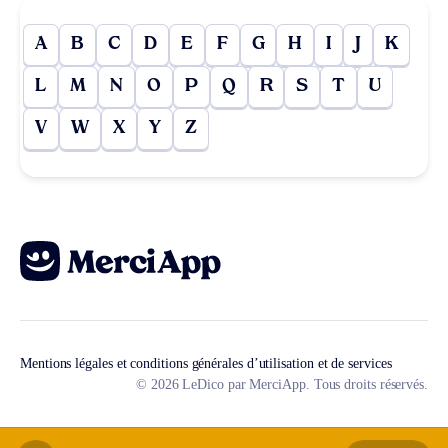
A
B
C
D
E
F
G
H
I
J
K
L
M
N
O
P
Q
R
S
T
U
V
W
X
Y
Z
Mentions légales et conditions générales d’utilisation et de services
© 2026 LeDico par MerciApp. Tous droits réservés.