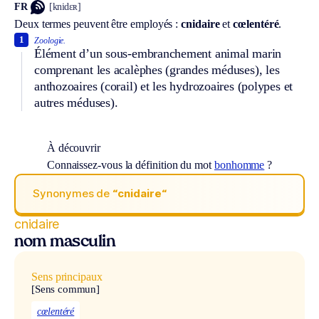
FR
[knidɛʀ]
Deux termes peuvent être employés :
cnidaire
et
cœlentéré
.
1
Zoologie.
Élément d’un sous-embranchement animal marin
comprenant les acalèphes (grandes méduses), les
anthozoaires (corail) et les hydrozoaires (polypes et
autres méduses).
À découvrir
Connaissez-vous la définition du mot
bonhomme
?
Synonymes de
“cnidaire“
cnidaire
nom masculin
Sens principaux
[Sens commun]
cœlentéré