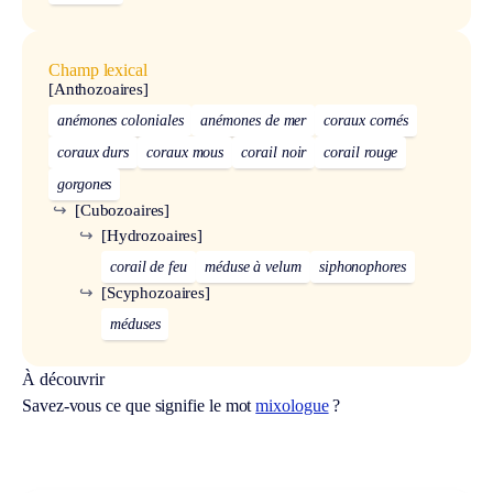
Champ lexical
[Anthozoaires]
anémones coloniales
anémones de mer
coraux cornés
coraux durs
coraux mous
corail noir
corail rouge
gorgones
↪
[Cubozoaires]
↪
[Hydrozoaires]
corail de feu
méduse à velum
siphonophores
↪
[Scyphozoaires]
méduses
À découvrir
Savez-vous ce que signifie le mot
mixologue
?