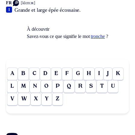
FR
[klɛmɔʀ]
Grande et large épée écossaise.
1
À découvrir
Savez-vous ce que signifie le mot
tronche
?
A
B
C
D
E
F
G
H
I
J
K
L
M
N
O
P
Q
R
S
T
U
V
W
X
Y
Z