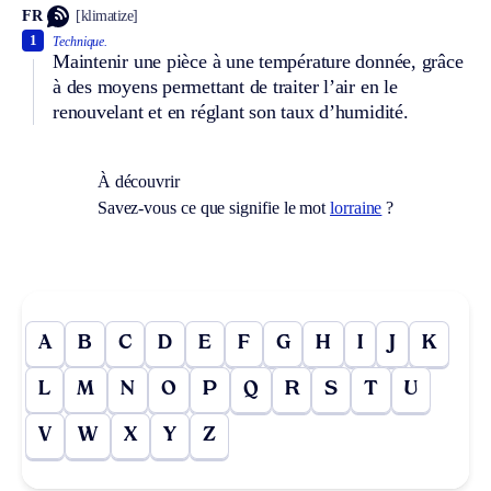
FR
[klimatize]
1
Technique.
Maintenir une pièce à une température donnée, grâce
à des moyens permettant de traiter l’air en le
renouvelant et en réglant son taux d’humidité.
À découvrir
Savez-vous ce que signifie le mot
lorraine
?
A
B
C
D
E
F
G
H
I
J
K
L
M
N
O
P
Q
R
S
T
U
V
W
X
Y
Z