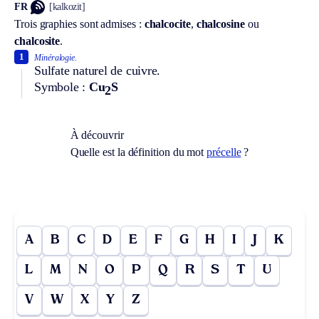
FR
[kalkozit]
Trois graphies sont admises :
chalcocite
,
chalcosine
ou
chalcosite
.
1
Minéralogie.
Sulfate naturel de cuivre.
Symbole :
Cu
S
2
À découvrir
Quelle est la définition du mot
précelle
?
A
B
C
D
E
F
G
H
I
J
K
L
M
N
O
P
Q
R
S
T
U
V
W
X
Y
Z