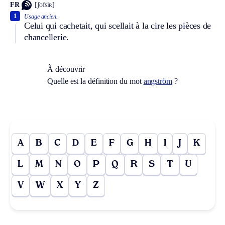
FR
[ʃofsiʀ]
1
Usage ancien.
Celui qui cachetait, qui scellait à la cire les pièces de
chancellerie.
À découvrir
Quelle est la définition du mot
angström
?
A
B
C
D
E
F
G
H
I
J
K
L
M
N
O
P
Q
R
S
T
U
V
W
X
Y
Z