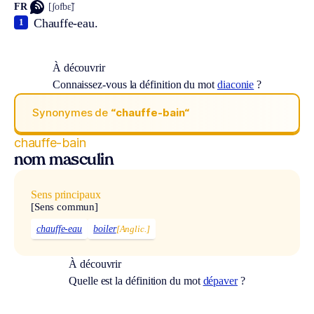
FR
[ʃofbɛ̃]
Chauffe-eau.
1
À découvrir
Connaissez-vous la définition du mot
diaconie
?
Synonymes de
“chauffe-bain“
chauffe-bain
nom masculin
Sens principaux
[Sens commun]
chauffe-eau
boiler
[Anglic.]
À découvrir
Quelle est la définition du mot
dépaver
?