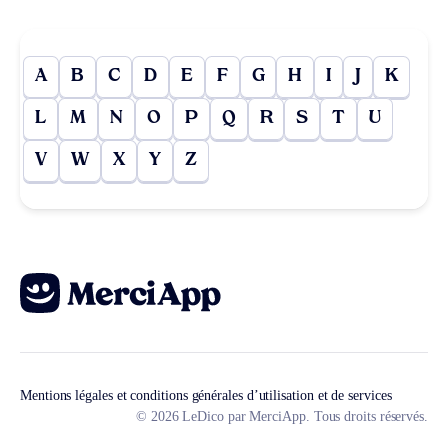
A
B
C
D
E
F
G
H
I
J
K
L
M
N
O
P
Q
R
S
T
U
V
W
X
Y
Z
Mentions légales et conditions générales d’utilisation et de services
© 2026 LeDico par MerciApp. Tous droits réservés.