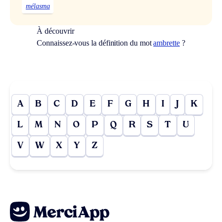
mélasma
À découvrir
Connaissez-vous la définition du mot
ambrette
?
A
B
C
D
E
F
G
H
I
J
K
L
M
N
O
P
Q
R
S
T
U
V
W
X
Y
Z