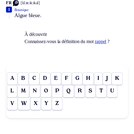
FR
[klɔʀɔkɔkal]
1
Botanique.
Algue bleue.
À découvrir
Connaissez-vous la définition du mot
rappel
?
A
B
C
D
E
F
G
H
I
J
K
L
M
N
O
P
Q
R
S
T
U
V
W
X
Y
Z