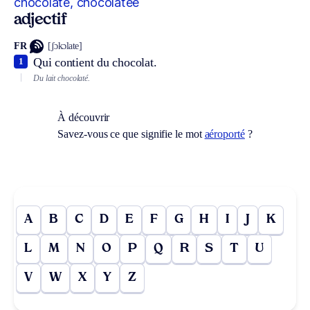
chocolaté, chocolatée
adjectif
FR
[ʃɔkɔlate]
Qui contient du chocolat.
1
Du lait chocolaté.
À découvrir
Savez-vous ce que signifie le mot
aéroporté
?
A
B
C
D
E
F
G
H
I
J
K
L
M
N
O
P
Q
R
S
T
U
V
W
X
Y
Z