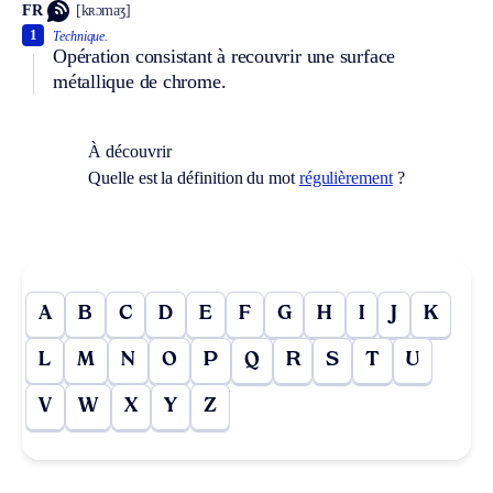
FR
[kʀɔmaʒ]
1
Technique.
Opération consistant à recouvrir une surface
métallique de chrome.
À découvrir
Quelle est la définition du mot
régulièrement
?
A
B
C
D
E
F
G
H
I
J
K
L
M
N
O
P
Q
R
S
T
U
V
W
X
Y
Z