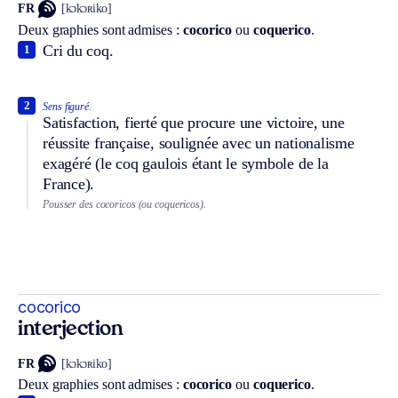
FR
[kɔkɔʀiko]
Deux graphies sont admises :
cocorico
ou
coquerico
.
Cri du coq.
1
2
Sens figuré.
Satisfaction, fierté que procure une victoire, une
réussite française, soulignée avec un nationalisme
exagéré (le coq gaulois étant le symbole de la
France).
Pousser des cocoricos (ou coquericos).
cocorico
interjection
FR
[kɔkɔʀiko]
Deux graphies sont admises :
cocorico
ou
coquerico
.