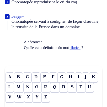
Onomatopée reproduisant le cri du coq.
1
2
Sens figuré.
Onomatopée servant à souligner, de façon chauvine,
la réussite de la France dans un domaine.
À découvrir
Quelle est la définition du mot
silurien
?
A
B
C
D
E
F
G
H
I
J
K
L
M
N
O
P
Q
R
S
T
U
V
W
X
Y
Z