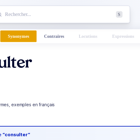
mmencez à chercher un mot dans le dictionnaire :
S
esults found.
Synonymes
Contraires
Locutions
Expressions
ulter
ymes, exemples en français
de
“consulter“