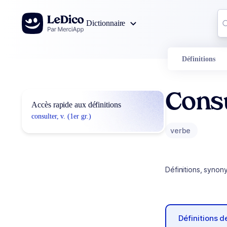
Aller au contenu
Co
Dictionnaire
0
r
Définitions
Cons
Accès rapide aux définitions
consulter, v. (1er gr.)
verbe
Définitions, synon
Définitions 