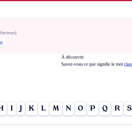
électeurs]
er
À découvrir
Savez-vous ce que signifie le mot
clau
H
I
J
K
L
M
N
O
P
Q
R
S