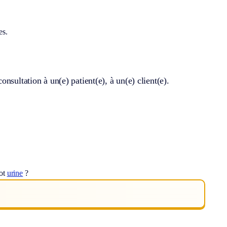
es.
nsultation à un(e) patient(e), à un(e) client(e).
mot
urine
?