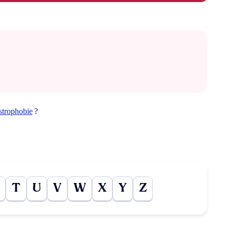
strophobie
?
T
U
V
W
X
Y
Z