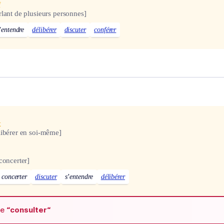
f
rlant de plusieurs personnes]
’entendre
délibérer
discuter
conférer
x
libérer en soi-même]
concerter]
 concerter
discuter
s’entendre
délibérer
de
“consulter“