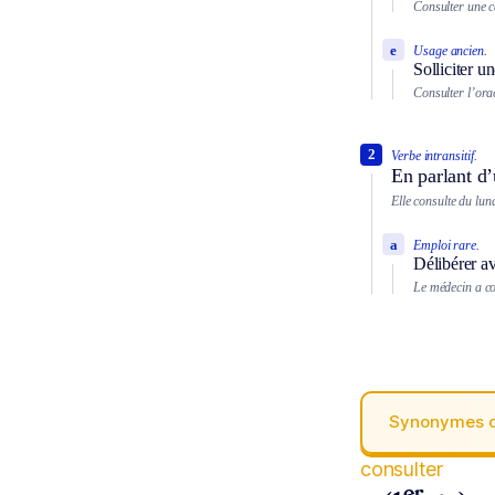
Consulter une 
e
Usage ancien.
Solliciter u
Consulter l’ora
2
Verbe intransitif.
En parlant d’
Elle consulte du lun
a
Emploi rare.
Délibérer a
Le médecin a co
Synonymes 
consulter