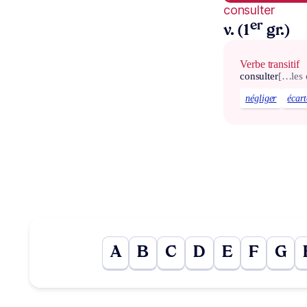
consulter
er
v. (1
gr.)
Verbe transitif
consulter
[…les 
négliger
écart
A
B
C
D
E
F
G