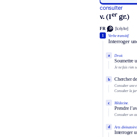
consulter
er
v. (1
gr.)
FR
[kɔ̃sylte]
1
Verbe transitif.
Interroger un
a
Droit.
Soumettre u
Je ne fais rien s
Chercher des
b
Consulter une e
Consulter la ju
c
Médecine.
Prendre l’a
Consulter un ca
d
Arts divinatoire
Interroger u