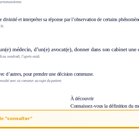
cartomancienne.
ne divinité et interpréter sa réponse par l’observation de certains phénomèn
cle.
un(e) médecin, d’un(e) avocat(e), donner dans son cabinet une co
di au vendredi, l’après-midi.
vec d’autres, pour prendre une décision commune.
nsulté avec sa consœur au sujet du patient.
À découvrir
Connaissez-vous la définition du 
de
“consulter“