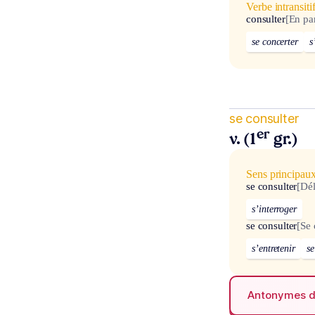
Verbe intransiti
consulter
[En pa
se concerter
s
se consulter
er
v. (1
gr.)
Sens principau
se consulter
[Dé
s’interroger
se consulter
[Se 
s’entretenir
se
Antonymes 