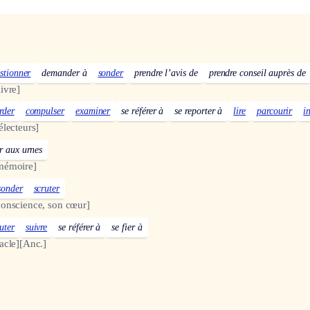
stionner
demander à
sonder
prendre l’avis de
prendre conseil auprès de
ivre]
rder
compulser
examiner
se référer à
se reporter à
lire
parcourir
i
électeurs]
r aux urnes
mémoire]
sonder
scruter
onscience, son cœur]
uter
suivre
se référer à
se fier à
acle]
[Anc.]