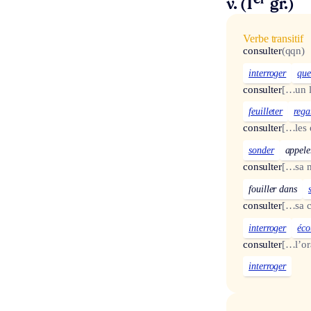
er
v. (1
gr.)
Verbe transitif
consulter
(qqn)
interroger
que
consulter
[…un l
feuilleter
rega
consulter
[…les 
sonder
appele
consulter
[…sa 
fouiller dans
consulter
[…sa c
interroger
éco
consulter
[…l’or
interroger