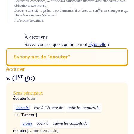
Écouter sa conscience,
→ suivre ses conceptions morales sans être soumis aux
obligations extérieures.
Écouter son mal,
→ prêter trop d’attention à ce dont on souffre, se ménager trop.
Dans le même sens
S’écouter.
Il s’écoute volontiers.
À découvrir
Savez-vous ce que signifie le mot
légionelle
?
Synonymes de
“écouter“
écouter
er
v. (1
gr.)
Sens principaux
écouter
(qqn)
entendre
être à l’écoute de
boire les paroles de
↪
[Par ext.]
croire
obéir à
suivre les conseils de
écouter
[…une demande]