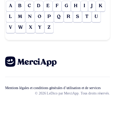
A
B
C
D
E
F
G
H
I
J
K
L
M
N
O
P
Q
R
S
T
U
V
W
X
Y
Z
Mentions légales et conditions générales d’utilisation et de services
© 2026 LeDico par MerciApp. Tous droits réservés.