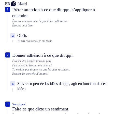
FR
[ekute]
Prêter attention à ce que dit qqn, s’appliquer à
1
entendre.
Écouter attentivement l’exposé du conférencier.
Écoutez-moi bien.
Obéir.
a
Tu vas écouter ou je me fâche.
Donner adhésion à ce que dit qqn.
2
Écouter des propositions de paix.
Puisse le Ciel écouter ma prière !
Tu ne dois pas écouter ce que les gens racontent.
Écouter les conseils d’un ami.
Suivre en pensée les idées de qqn, agir en fonction de ces
a
idées.
3
Sens figuré.
Faire ce que dicte un sentiment.