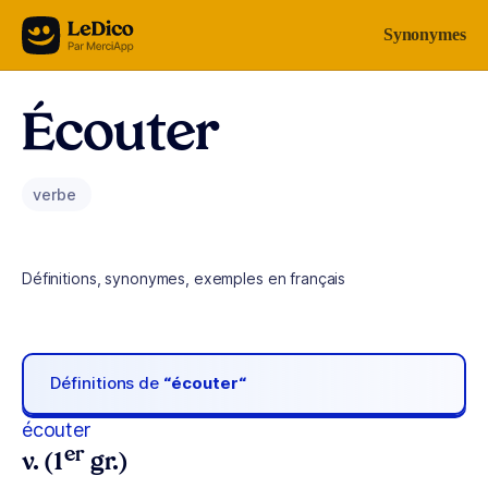
Aller au contenu
Synonymes
Écouter
verbe
Définitions, synonymes, exemples en français
Définitions de
“écouter“
écouter
er
v. (1
gr.)